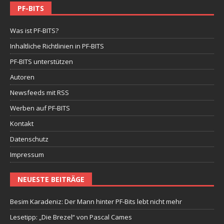
PF-BITS
Was ist PF-BITS?
Inhaltliche Richtlinien in PF-BITS
PF-BITS unterstützen
Autoren
Newsfeeds mit RSS
Werben auf PF-BITS
Kontakt
Datenschutz
Impressum
NEUESTE BEITRÄGE
Besim Karadeniz: Der Mann hinter PF-Bits lebt nicht mehr
Lesetipp: „Die Brezel“ von Pascal Cames