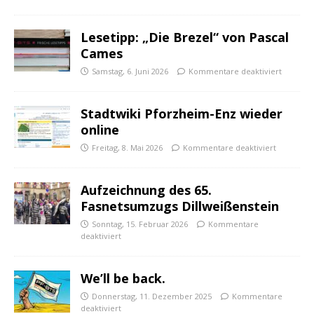
Lesetipp: „Die Brezel“ von Pascal
Cames
Samstag, 6. Juni 2026
Kommentare deaktiviert
Stadtwiki Pforzheim-Enz wieder
online
Freitag, 8. Mai 2026
Kommentare deaktiviert
Aufzeichnung des 65.
Fasnetsumzugs Dillweißenstein
Sonntag, 15. Februar 2026
Kommentare
deaktiviert
We’ll be back.
Donnerstag, 11. Dezember 2025
Kommentare
deaktiviert