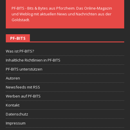
PF-BITS - Bits & Bytes aus Pforzheim. Das Online-Magazin
und Weblog mit aktuellen News und Nachrichten aus der
Goldstadt.
PF-BITS
Was ist PF-BITS?
Inhaltliche Richtlinien in PF-BITS
PF-BITS unterstützen
Autoren
Newsfeeds mit RSS
Werben auf PF-BITS
Kontakt
Datenschutz
Impressum