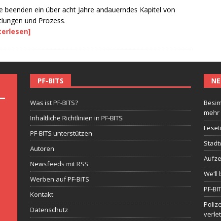
le beenden ein über acht Jahre andauerndes Kapitel von
tlungen und Prozess.
terlesen]
PF-BITS
NE
Was ist PF-BITS?
Besim
mehr
Inhaltliche Richtlinien in PF-BITS
Leset
PF-BITS unterstützen
Stadt
Autoren
Aufze
Newsfeeds mit RSS
We’ll 
Werben auf PF-BITS
PF-BI
Kontakt
Poliz
Datenschutz
verle