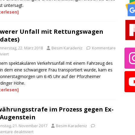
t untersagt.
terlesen]
werer Unfall mit Rettungswagen
dates)
nnerstag, 22. März 2018
Besim Karadeniz
Kommentare
viert
nem spektakulären Verkehrsunfall mit einem Fahrzeug des
in dem eine schwangere Frau transportiert wurde, kam es
onnerstagmorgen um 6:45 Uhr auf der Pforzheimer
rdinger Höhe.
terlesen]
ährungsstrafe im Prozess gegen Ex-
Augenstein
enstag, 21. November 2017
Besim Karadeniz
ntare deaktiviert