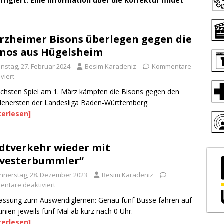
rrigiert. Eine Information über die Korrektur findet
rzheimer Bisons überlegen gegen die
nos aus Hügelsheim
enstag, 27. Februar 2024
Besim Karadeniz
Kommentare
viert
chsten Spiel am 1. März kämpfen die Bisons gegen den
lenersten der Landesliga Baden-Württemberg.
terlesen]
dtverkehr wieder mit
lvesterbummler“
nnerstag, 28. Dezember 2023
Besim Karadeniz
ntare deaktiviert
assung zum Auswendiglernen: Genau fünf Busse fahren auf
Linien jeweils fünf Mal ab kurz nach 0 Uhr.
terlesen]