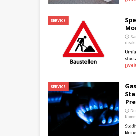
Spe
SERVICE
Mo
Sa
deakti
Umfan
stadt
[Wei
Gas
SERVICE
Sta
Pr
Do
Komme
Stadt
klein