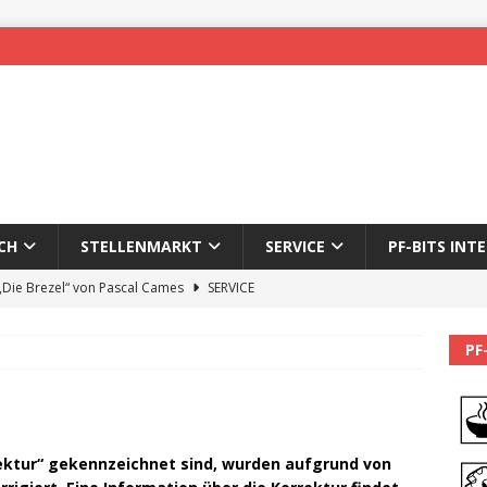
CH
STELLENMARKT
SERVICE
PF-BITS INT
 „Die Brezel“ von Pascal Cames
SERVICE
forzheim-Enz wieder online
STADTLEBEN
PF
eichnung des 65. Fasnetsumzugs Dillweißenstein
]
We’ll be back.
PF-BITS INTERN
rektur“ gekennzeichnet sind, wurden aufgrund von
Karadeniz: Der Mann hinter PF-Bits lebt nicht mehr
ALLGEMEIN