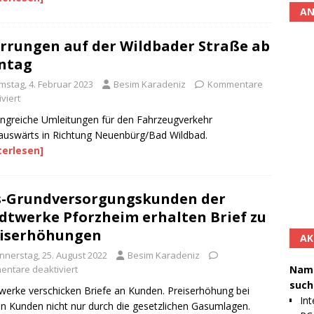
AN
rrungen auf der Wildbader Straße ab
ntag
mstag, 4. Februar 2023
Besim Karadeniz
Kommentare
viert
greiche Umleitungen für den Fahrzeugverkehr
auswärts in Richtung Neuenbürg/Bad Wildbad.
terlesen]
-Grundversorgungskunden der
dtwerke Pforzheim erhalten Brief zu
eiserhöhungen
AK
nnerstag, 25. August 2022
Besim Karadeniz
ntare deaktiviert
Namh
such
werke verschicken Briefe an Kunden. Preiserhöhung bei
Int
en Kunden nicht nur durch die gesetzlichen Gasumlagen.