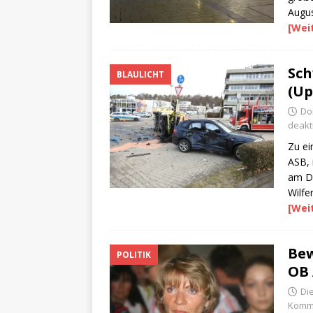
Augus
[Wei
Sch
BLAULICHT
(Up
Do
deakti
Zu ei
ASB, 
am D
Wilfe
[Wei
Bew
POLITIK
OB 
Di
Komme