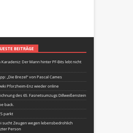
UESTE BEITRÄGE
 Karadeniz: Der Mann hinter PF-Bits lebt nicht
ipp: „Die Brezel“ von Pascal Cames
wiki Pforzheim-Enz wieder online
ichnung des 65. Fasnetsumzugs Dillweißenstein
be back.
TS parkt
ei sucht Zeugen wegen lebensbedrohlich
tzter Person