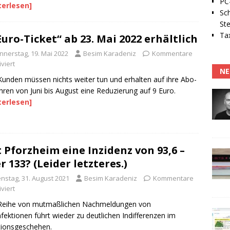
PC-
terlesen]
Sc
Ste
Tax
Euro-Ticket“ ab 23. Mai 2022 erhältlich
nnerstag, 19. Mai 2022
Besim Karadeniz
Kommentare
viert
NE
unden müssen nichts weiter tun und erhalten auf ihre Abo-
ren von Juni bis August eine Reduzierung auf 9 Euro.
terlesen]
 Pforzheim eine Inzidenz von 93,6 –
r 133? (Leider letzteres.)
enstag, 31. August 2021
Besim Karadeniz
Kommentare
viert
 Reihe von mutmaßlichen Nachmeldungen von
fektionen führt wieder zu deutlichen Indifferenzen im
tionsgeschehen.