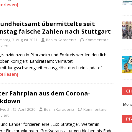
terlesen]
undheitsamt übermittelte seit
nstag falsche Zahlen nach Stuttgart
mstag, 7. August 2021
Besim Karadeniz
Kommentare
viert
e-Inzidenzen in Pforzheim und Enzkreis werden deutlich
oben korrigiert. Landratsamt vermutet
mittlungsschwierigkeiten ausgelöst durch ein Update“.
terlesen]
CH
ter Fahrplan aus dem Corona-
ckdown
twoch, 15. April 2020
Besim Karadeniz
Kommentare
viert
PF
und Länder forcieren eine „Exit-Strategie“. Weiterhin
re Einschränkungen, Großveranstaltungen bleiben bis Ende