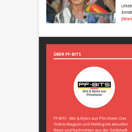
Urtei
Ermit
[Wei
ÜBER PF-BITS
PF-BITS - Bits & Bytes aus Pforzheim. Das
Online-Magazin und Weblog mit aktuellen
News und Nachrichten aus der Goldstadt.