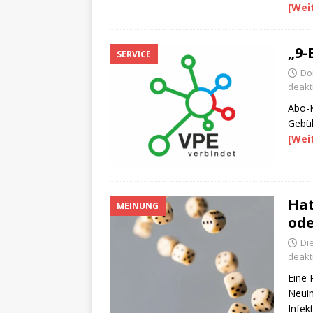
[Wei
„9-
SERVICE
Do
deakti
Abo-K
Gebüh
[Wei
Hat
MEINUNG
ode
Di
deakti
Eine
Neuin
Infek