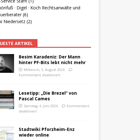
Service Staffl (1)
hönfuß · Digel · Koch Rechtsanwälte und
uerberater (6)
i Niedersetz (2)
UESTE ARTIKEL
Besim Karadeniz: Der Mann
hinter PF-Bits lebt nicht mehr
Mittwoch, 5. August 2026
Kommentare deaktiviert
Lesetipp: „Die Brezel“ von
Pascal Cames
Samstag, 6. Juni 2026
Kommentare
deaktiviert
Stadtwiki Pforzheim-Enz
wieder online