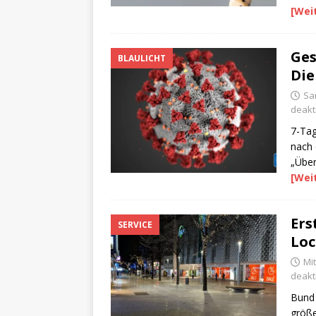
[Wei
Ges
BLAULICHT
Die
Sa
deakti
7-Tag
nach 
„Über
[Wei
Ers
SERVICE
Lo
Mit
deakti
Bund 
größe