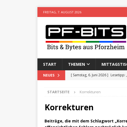
FREITAG, 7. AUGUST 2026
START
THEMEN
MITTAGSTIS
[ Samstag, 6. Juni 2026 ]
Lesetipp:
NEUES
[ Freitag, 8. Mai 2026 ]
Stadtwiki P
STARTSEITE
Korrekturen
[ Sonntag, 15. Februar 2026 ]
Aufz
VERANSTALTUNGEN
Korrekturen
[ Donnerstag, 11. Dezember 2025 
Beiträge, die mit dem Schlagwort „Kor
[ Mittwoch, 5. August 2026 ]
Besim 