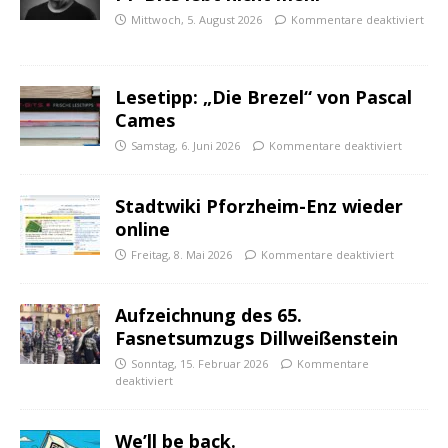
Mittwoch, 5. August 2026
Kommentare deaktiviert
Lesetipp: „Die Brezel“ von Pascal
Cames
Samstag, 6. Juni 2026
Kommentare deaktiviert
Stadtwiki Pforzheim-Enz wieder
online
Freitag, 8. Mai 2026
Kommentare deaktiviert
Aufzeichnung des 65.
Fasnetsumzugs Dillweißenstein
Sonntag, 15. Februar 2026
Kommentare
deaktiviert
We’ll be back.