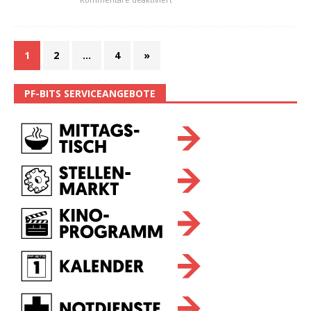
1
2
…
4
»
PF-BITS SERVICEANGEBOTE