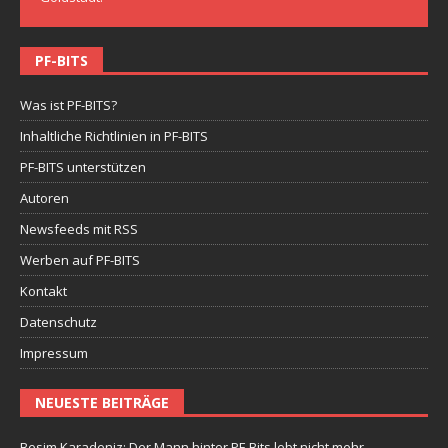
PF-BITS
Was ist PF-BITS?
Inhaltliche Richtlinien in PF-BITS
PF-BITS unterstützen
Autoren
Newsfeeds mit RSS
Werben auf PF-BITS
Kontakt
Datenschutz
Impressum
NEUESTE BEITRÄGE
Besim Karadeniz: Der Mann hinter PF-Bits lebt nicht mehr