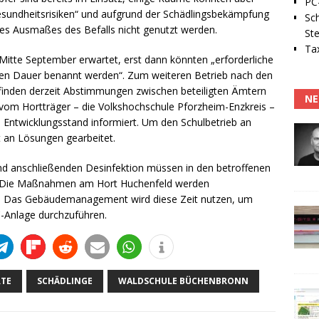
PC-
sundheitsrisiken“ und aufgrund der Schädlingsbekämpfung
Sc
 des Ausmaßes des Befalls nicht genutzt werden.
Ste
Tax
itte September erwartet, erst dann könnten „erforderliche
ren Dauer benannt werden“. Zum weiteren Betrieb nach den
finden derzeit Abstimmungen zwischen beteiligten Ämtern
NE
 vom Hortträger – die Volkshochschule Pforzheim-Enzkreis –
 Entwicklungsstand informiert. Um den Schulbetrieb an
t an Lösungen gearbeitet.
d anschließenden Desinfektion müssen in den betroffenen
. Die Maßnahmen am Hort Huchenfeld werden
n. Das Gebäudemanagement wird diese Zeit nutzen, um
-Anlage durchzuführen.
TE
SCHÄDLINGE
WALDSCHULE BÜCHENBRONN