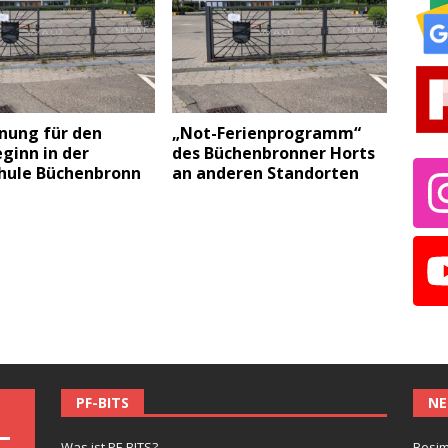
nung für den
„Not-Ferienprogramm“
ginn in der
des Büchenbronner Horts
hule Büchenbronn
an anderen Standorten
PF-BITS
NE
Was ist PF-BITS?
Besim