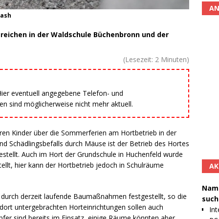
AN
lash
ereichen in der Waldschule Büchenbronn und der
(Lesezeit:
2
Minuten)
 Hier eventuell angegebene Telefon- und
 sind möglicherweise nicht mehr aktuell.
deren Kinder über die Sommerferien am Hortbetrieb in der
d Schädlingsbefalls durch Mäuse ist der Betrieb des Hortes
estellt. Auch im Hort der Grundschule in Huchenfeld wurde
llt, hier kann der Hortbetrieb jedoch in Schulräume
AK
Namh
l durch derzeit laufende Baumaßnahmen festgestellt, so die
such
 dort untergebrachten Horteinrichtungen sollen auch
Int
fer sind bereits im Einsatz, einige Räume könnten aber