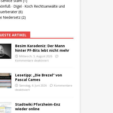
Service Staffl (1)
hönfuß · Digel · Koch Rechtsanwälte und
uerberater (6)
i Niedersetz (2)
UESTE ARTIKEL
Besim Karadeniz: Der Mann
hinter PF-Bits lebt nicht mehr
Mittwoch, 5. August 2026
Kommentare deaktiviert
Lesetipp: „Die Brezel“ von
Pascal Cames
Samstag, 6. Juni 2026
Kommentare
deaktiviert
Stadtwiki Pforzheim-Enz
wieder online