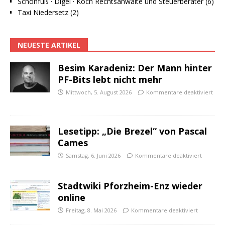
Schönfuß · Digel · Koch Rechtsanwälte und Steuerberater (6)
Taxi Niedersetz (2)
NEUESTE ARTIKEL
Besim Karadeniz: Der Mann hinter
PF-Bits lebt nicht mehr
Mittwoch, 5. August 2026
Kommentare deaktiviert
Lesetipp: „Die Brezel“ von Pascal
Cames
Samstag, 6. Juni 2026
Kommentare deaktiviert
Stadtwiki Pforzheim-Enz wieder
online
Freitag, 8. Mai 2026
Kommentare deaktiviert