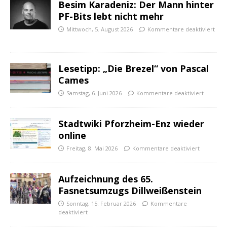
Besim Karadeniz: Der Mann hinter
PF-Bits lebt nicht mehr
Mittwoch, 5. August 2026
Kommentare deaktiviert
Lesetipp: „Die Brezel“ von Pascal
Cames
Samstag, 6. Juni 2026
Kommentare deaktiviert
Stadtwiki Pforzheim-Enz wieder
online
Freitag, 8. Mai 2026
Kommentare deaktiviert
Aufzeichnung des 65.
Fasnetsumzugs Dillweißenstein
Sonntag, 15. Februar 2026
Kommentare
deaktiviert