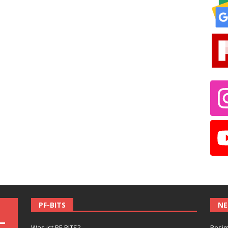
PF-BITS
NE
Was ist PF-BITS?
Besim