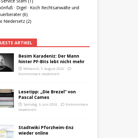
Service Staffl (1)
hönfuß · Digel · Koch Rechtsanwälte und
uerberater (6)
i Niedersetz (2)
UESTE ARTIKEL
Besim Karadeniz: Der Mann
hinter PF-Bits lebt nicht mehr
Mittwoch, 5. August 2026
Kommentare deaktiviert
Lesetipp: „Die Brezel“ von
Pascal Cames
Samstag, 6. Juni 2026
Kommentare
deaktiviert
Stadtwiki Pforzheim-Enz
wieder online