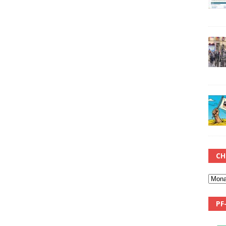
CH
PF