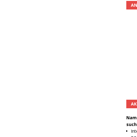
AN
AK
Namh
such
Int