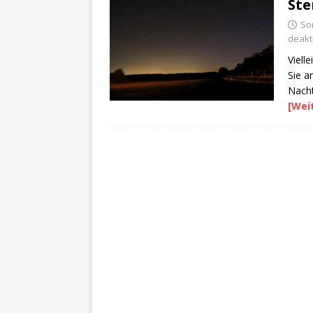
St
So
deakti
Viell
Sie a
Nacht
[Wei