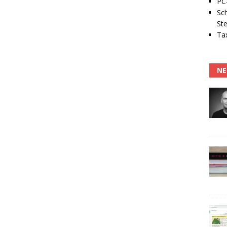
PC-
Sc
Ste
Tax
NE