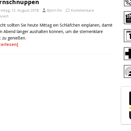
ernschnuppen
nntag, 12. August 2018
Björn Fix
Kommentare
viert
eicht sollten Sie heute Mittag ein Schläfchen einplanen, damit
m Abend länger aushalten können, um die sternenklare
 zu genießen.
terlesen]