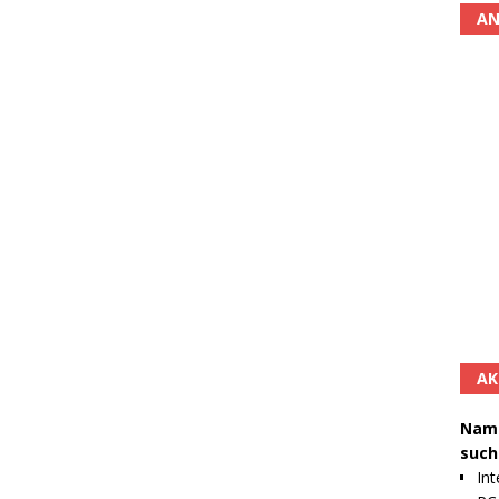
AN
AK
Namh
such
Int