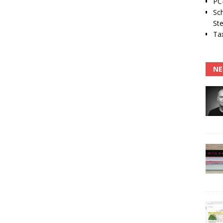
PC-
Sc
Ste
Tax
NE