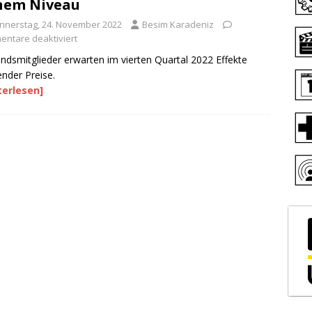
hem Niveau
nnerstag, 24. November 2022
Besim Karadeniz
ntare deaktiviert
ndsmitglieder erwarten im vierten Quartal 2022 Effekte
ender Preise.
terlesen]