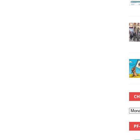
CH
PF