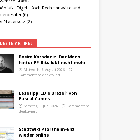
Service Staffl (1)
hönfuß · Digel · Koch Rechtsanwälte und
uerberater (6)
i Niedersetz (2)
UESTE ARTIKEL
Besim Karadeniz: Der Mann
hinter PF-Bits lebt nicht mehr
Mittwoch, 5. August 2026
Kommentare deaktiviert
Lesetipp: „Die Brezel“ von
Pascal Cames
Samstag, 6. Juni 2026
Kommentare
deaktiviert
Stadtwiki Pforzheim-Enz
wieder online