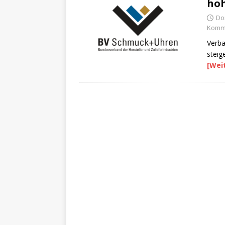
ho
Do
Komme
Verba
steig
[Wei