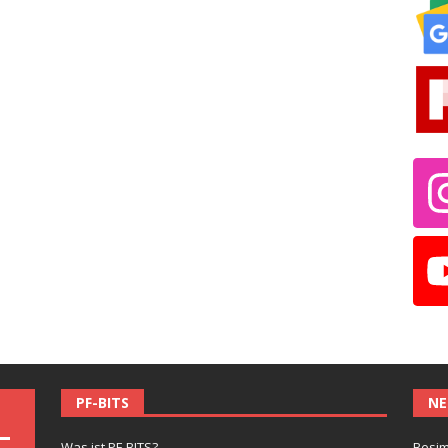
PF-BITS
NE
Was ist PF-BITS?
Besim