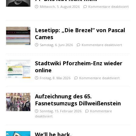
Mittwoch, 5. August 2026
Kommentare deaktiviert
Lesetipp: „Die Brezel“ von Pascal
Cames
Samstag, 6. Juni 2026
Kommentare deaktiviert
Stadtwiki Pforzheim-Enz wieder
online
Freitag, 8. Mai 2026
Kommentare deaktiviert
Aufzeichnung des 65.
Fasnetsumzugs Dillweißenstein
Sonntag, 15. Februar 2026
Kommentare
deaktiviert
We’ll be back.