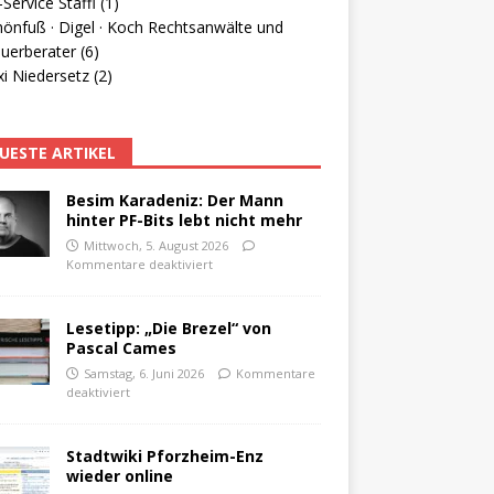
Service Staffl (1)
hönfuß · Digel · Koch Rechtsanwälte und
uerberater (6)
i Niedersetz (2)
UESTE ARTIKEL
Besim Karadeniz: Der Mann
hinter PF-Bits lebt nicht mehr
Mittwoch, 5. August 2026
Kommentare deaktiviert
Lesetipp: „Die Brezel“ von
Pascal Cames
Samstag, 6. Juni 2026
Kommentare
deaktiviert
Stadtwiki Pforzheim-Enz
wieder online