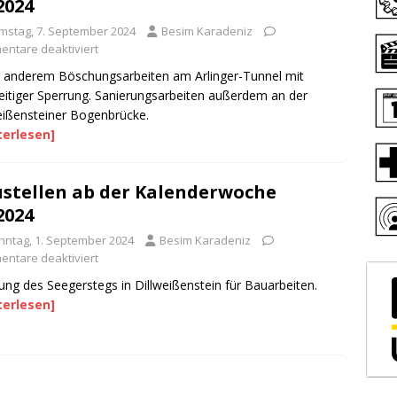
2024
mstag, 7. September 2024
Besim Karadeniz
ntare deaktiviert
 anderem Böschungsarbeiten am Arlinger-Tunnel mit
eitiger Sperrung. Sanierungsarbeiten außerdem an der
eißensteiner Bogenbrücke.
terlesen]
stellen ab der Kalenderwoche
2024
nntag, 1. September 2024
Besim Karadeniz
ntare deaktiviert
ung des Seegerstegs in Dillweißenstein für Bauarbeiten.
terlesen]