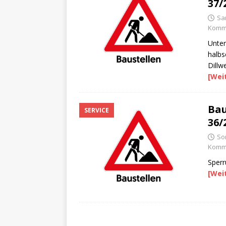
37/
Sa
Komme
Unter
halbs
Dillw
[Wei
Bau
SERVICE
36/
So
Komme
Sperr
[Wei