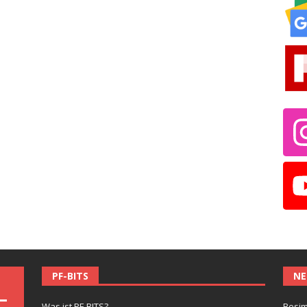
PF-BITS
NE
Was ist PF-BITS?
Besim