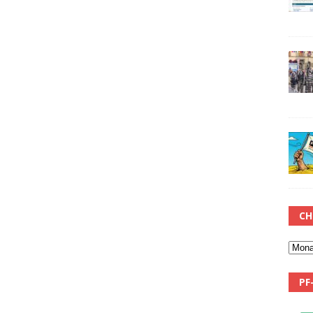
CH
PF