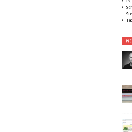
PC-
Sc
Ste
Tax
NE