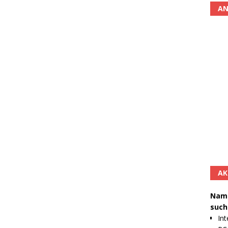
AN
AK
Namh
such
Int