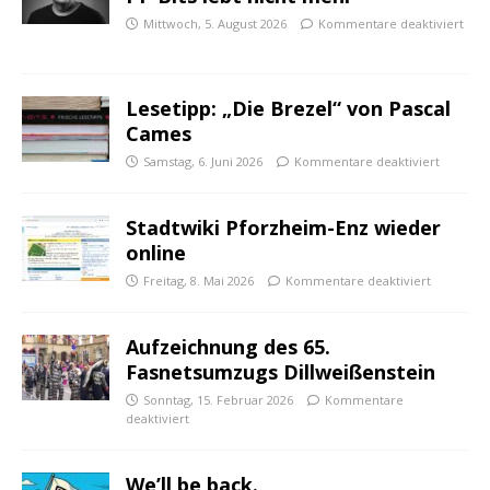
Mittwoch, 5. August 2026
Kommentare deaktiviert
Lesetipp: „Die Brezel“ von Pascal
Cames
Samstag, 6. Juni 2026
Kommentare deaktiviert
Stadtwiki Pforzheim-Enz wieder
online
Freitag, 8. Mai 2026
Kommentare deaktiviert
Aufzeichnung des 65.
Fasnetsumzugs Dillweißenstein
Sonntag, 15. Februar 2026
Kommentare
deaktiviert
We’ll be back.