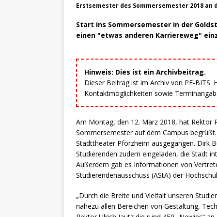
Erstsemester des Sommersemester 2018 an d
Start ins Sommersemester in der Goldst
einen "etwas anderen Karriereweg" ein
Hinweis: Dies ist ein Archivbeitrag.
Dieser Beitrag ist im Archiv von PF-BITS.
Kontaktmöglichkeiten sowie Terminangaben
Am Montag, den 12. März 2018, hat Rektor Pr
Sommersemester auf dem Campus begrüßt. Der
Stadttheater Pforzheim ausgegangen. Dirk Bü
Studierenden zudem eingeladen, die Stadt in
Außerdem gab es Informationen von Vertrete
Studierendenausschuss (AStA) der Hochschul
„Durch die Breite und Vielfalt unseren Stud
nahezu allen Bereichen von Gestaltung, Tech
Rektor Ulrich Jautz die rund 450 „Newies“ 