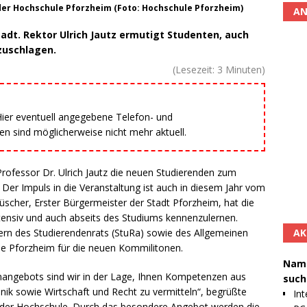
er Hochschule Pforzheim (Foto: Hochschule Pforzheim)
AN
adt. Rektor Ulrich Jautz ermutigt Studenten, auch
zuschlagen.
(Lesezeit:
3
Minuten)
 Hier eventuell angegebene Telefon- und
 sind möglicherweise nicht mehr aktuell.
ofessor Dr. Ulrich Jautz die neuen Studierenden zum
 Impuls in die Veranstaltung ist auch in diesem Jahr vom
scher, Erster Bürgermeister der Stadt Pforzheim, hat die
tensiv und auch abseits des Studiums kennenzulernen.
AK
rn des Studierendenrats (StuRa) sowie des Allgemeinen
e Pforzheim für die neuen Kommilitonen.
Namh
ienangebots sind wir in der Lage, Ihnen Kompetenzen aus
such
nik sowie Wirtschaft und Recht zu vermitteln“, begrüßte
Int
an der Hochschule. Durch das besondere Angebot werden die