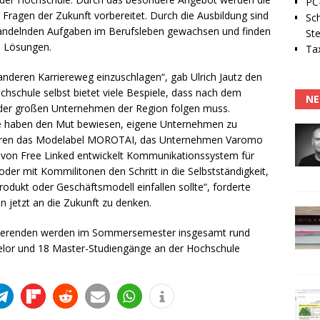
PC-
Fragen der Zukunft vorbereitet. Durch die Ausbildung sind
Sc
andelnden Aufgaben im Berufsleben gewachsen und finden
Ste
e Lösungen.
Tax
nderen Karriereweg einzuschlagen“, gab Ulrich Jautz den
hschule selbst bietet viele Bespiele, dass nach dem
NE
 der großen Unternehmen der Region folgen muss.
e haben den Mut bewiesen, eigene Unternehmen zu
ehören das Modelabel MOROTAI, das Unternehmen Varomo
s von Free Linked entwickelt Kommunikationssystem für
der mit Kommilitonen den Schritt in die Selbstständigkeit,
rodukt oder Geschäftsmodell einfallen sollte“, forderte
n jetzt an die Zukunft zu denken.
udierenden werden im Sommersemester insgesamt rund
elor und 18 Master-Studiengänge an der Hochschule