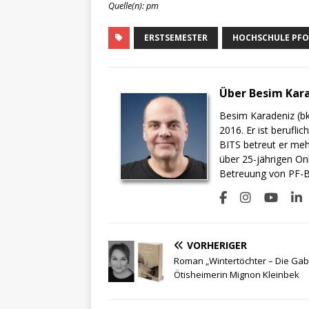
Quelle(n): pm
ERSTSEMESTER
HOCHSCHULE PFO
Über Besim Kar
Besim Karadeniz (bk
2016. Er ist berufli
BITS betreut er meh
über 25-jährigen On
Betreuung von PF-BI
VORHERIGER
Roman „Wintertöchter – Die Gab
Ötisheimerin Mignon Kleinbek