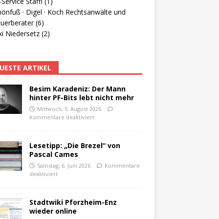
Service Staffl (1)
hönfuß · Digel · Koch Rechtsanwälte und
uerberater (6)
i Niedersetz (2)
UESTE ARTIKEL
Besim Karadeniz: Der Mann
hinter PF-Bits lebt nicht mehr
Mittwoch, 5. August 2026
Kommentare deaktiviert
Lesetipp: „Die Brezel“ von
Pascal Cames
Samstag, 6. Juni 2026
Kommentare
deaktiviert
Stadtwiki Pforzheim-Enz
wieder online