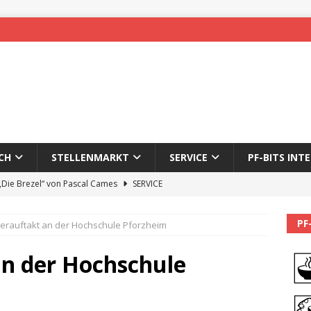
CH
STELLENMARKT
SERVICE
PF-BITS INT
 „Die Brezel“ von Pascal Cames
SERVICE
forzheim-Enz wieder online
STADTLEBEN
PF
erauftakt an der Hochschule Pforzheim
eichnung des 65. Fasnetsumzugs Dillweißenstein
n der Hochschule
]
We’ll be back.
PF-BITS INTERN
Karadeniz: Der Mann hinter PF-Bits lebt nicht mehr
ALLGEMEIN