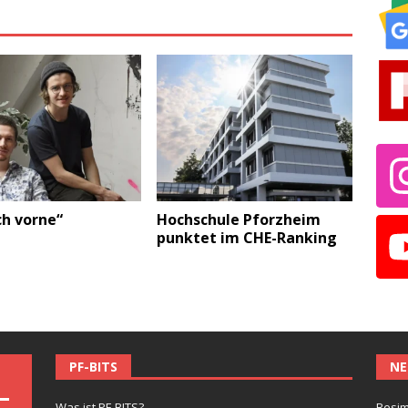
ch vorne“
Hochschule Pforzheim
punktet im CHE-Ranking
PF-BITS
NE
Was ist PF-BITS?
Besim