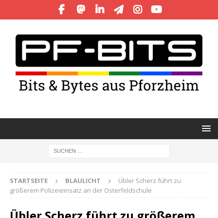
STARTSEITE
BLAULICHT
Übler Scherz führt zu
größerem Polizeieinsatz an der Osterfeldschule
Übler Scherz führt zu größerem