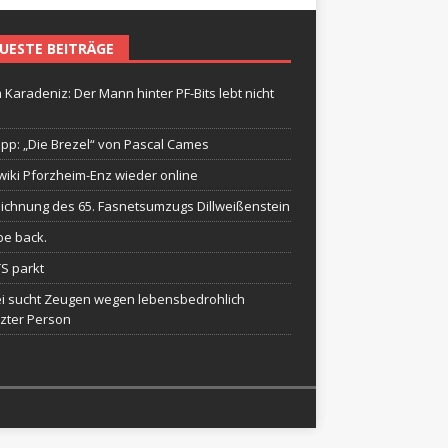
UESTE BEITRÄGE
 Karadeniz: Der Mann hinter PF-Bits lebt nicht
ipp: „Die Brezel“ von Pascal Cames
wiki Pforzheim-Enz wieder online
ichnung des 65. Fasnetsumzugs Dillweißenstein
be back.
TS parkt
ei sucht Zeugen wegen lebensbedrohlich
tzter Person