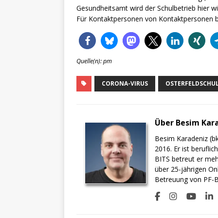
Gesundheitsamt wird der Schulbetrieb hier wi
Für Kontaktpersonen von Kontaktpersonen be
Quelle(n): pm
CORONA-VIRUS
OSTERFELDSCHU
Über Besim Kar
Besim Karadeniz (bk
2016. Er ist berufli
BITS betreut er meh
über 25-jährigen On
Betreuung von PF-BI