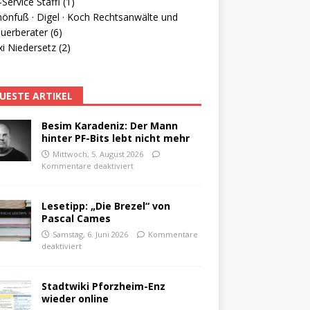
Service Staffl (1)
hönfuß · Digel · Koch Rechtsanwälte und
uerberater (6)
i Niedersetz (2)
UESTE ARTIKEL
Besim Karadeniz: Der Mann
hinter PF-Bits lebt nicht mehr
Mittwoch, 5. August 2026
Kommentare deaktiviert
Lesetipp: „Die Brezel“ von
Pascal Cames
Samstag, 6. Juni 2026
Kommentare
deaktiviert
Stadtwiki Pforzheim-Enz
wieder online