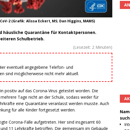
AN
oV-2 (Grafik: Alissa Eckert, MS; Dan Higgins, MAMS)
d häusliche Quarantäne für Kontaktpersonen.
eiteren Schulbetrieb.
(Lesezeit:
2
Minuten)
 Hier eventuell angegebene Telefon- und
 sind möglicherweise nicht mehr aktuell.
rin positiv auf das Corona-Virus getestet worden. Die
g mehrere Tage nicht an der Schule, sodass weder für
AK
ehrkräfte eine Quarantäne veranlasst werden musste. Auch
kung für alle Kinder fortgesetzt werden.
Namh
such
tigte Corona-Fälle aufgetreten. Hier sind insgesamt 60
Int
9 und 11 Lehrkräfte betroffen. Die gemeinsam im Gebäude