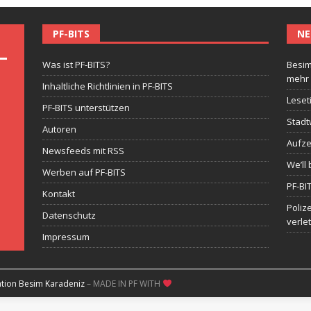
PF-BITS
NE
Was ist PF-BITS?
Besim
mehr
Inhaltliche Richtlinien in PF-BITS
Leset
PF-BITS unterstützen
Stadt
Autoren
Aufze
Newsfeeds mit RSS
We’ll 
Werben auf PF-BITS
PF-BI
Kontakt
Poliz
Datenschutz
verle
Impressum
ation Besim Karadeniz
– MADE IN PF WITH