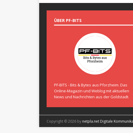
ÜBER PF-BITS
PF-BITS - Bits & Bytes aus Pforzheim. Das
Online-Magazin und Weblog mit aktuellen
News und Nachrichten aus der Goldstadt.
Copyright © 2026 by
netpla.net Digitale Kommunik