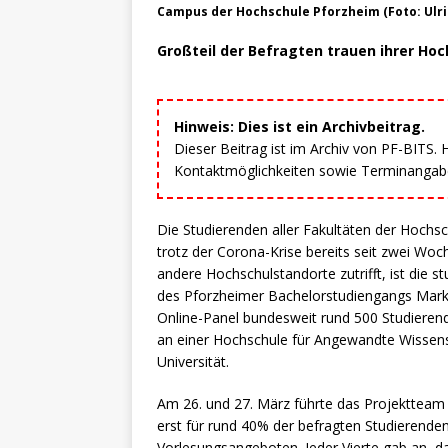
Campus der Hochschule Pforzheim (Foto: Ul
Großteil der Befragten trauen ihrer Ho
Hinweis: Dies ist ein Archivbeitrag.
Dieser Beitrag ist im Archiv von PF-BITS.
Kontaktmöglichkeiten sowie Terminangaben
Die Studierenden aller Fakultäten der Hochs
trotz der Corona-Krise bereits seit zwei Woc
andere Hochschulstandorte zutrifft, ist die s
des Pforzheimer Bachelorstudiengangs Mark
Online-Panel bundesweit rund 500 Studierend
an einer Hochschule für Angewandte Wissens
Universität.
Am 26. und 27. März führte das Projekttea
erst für rund 40% der befragten Studierend
Vorlesungsangeboten. Jeder Vierte gab an, d