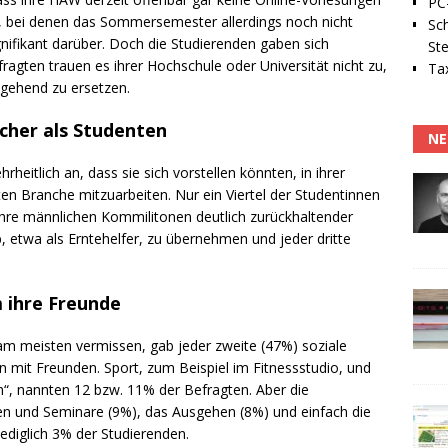
PC-
n, bei denen das Sommersemester allerdings noch nicht
Sc
gnifikant darüber. Doch die Studierenden gaben sich
Ste
efragten trauen es ihrer Hochschule oder Universität nicht zu,
Tax
gehend zu ersetzen.
scher als Studenten
NE
heitlich an, dass sie sich vorstellen könnten, in ihrer
eten Branche mitzuarbeiten. Nur ein Viertel der Studentinnen
 ihre männlichen Kommilitonen deutlich zurückhaltender
b, etwa als Erntehelfer, zu übernehmen und jeder dritte
 ihre Freunde
am meisten vermissen, gab jeder zweite (47%) soziale
n mit Freunden. Sport, zum Beispiel im Fitnessstudio, und
n“, nannten 12 bzw. 11% der Befragten. Aber die
en und Seminare (9%), das Ausgehen (8%) und einfach die
ediglich 3% der Studierenden.