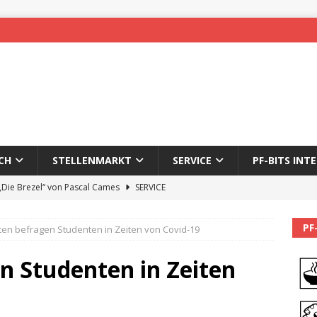
CH
STELLENMARKT
SERVICE
PF-BITS INT
 „Die Brezel“ von Pascal Cames
SERVICE
forzheim-Enz wieder online
STADTLEBEN
PF
en befragen Studenten in Zeiten von Covid-19
eichnung des 65. Fasnetsumzugs Dillweißenstein
n Studenten in Zeiten
]
We’ll be back.
PF-BITS INTERN
Karadeniz: Der Mann hinter PF-Bits lebt nicht mehr
ALLGEMEIN