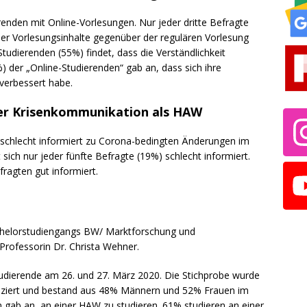
erenden mit Online-Vorlesungen. Nur jeder dritte Befragte
 der Vorlesungsinhalte gegenüber der regulären Vorlesung
 Studierenden (55%) findet, dass die Verständlichkeit
3%) der „Online-Studierenden“ gab an, dass sich ihre
verbessert habe.
der Krisenkommunikation als HAW
 schlecht informiert zu Corona-bedingten Änderungen im
 sich nur jeder fünfte Befragte (19%) schlecht informiert.
fragten gut informiert.
Bachelorstudiengangs BW/ Marktforschung und
rofessorin Dr. Christa Wehner.
tudierende am 26. und 27. März 2020. Die Stichprobe wurde
duziert und bestand aus 48% Männern und 52% Frauen im
n gab an, an einer HAW zu studieren. 61% studieren an einer