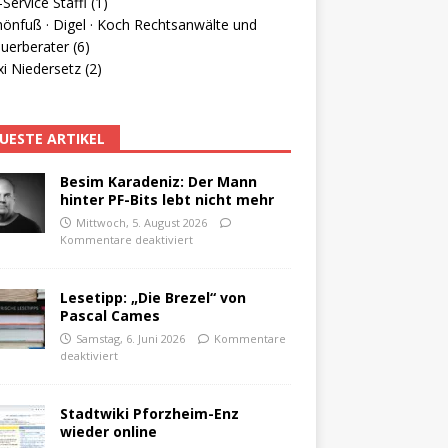
Service Staffl (1)
hönfuß · Digel · Koch Rechtsanwälte und
uerberater (6)
i Niedersetz (2)
UESTE ARTIKEL
Besim Karadeniz: Der Mann
hinter PF-Bits lebt nicht mehr
Mittwoch, 5. August 2026
Kommentare deaktiviert
Lesetipp: „Die Brezel“ von
Pascal Cames
Samstag, 6. Juni 2026
Kommentare
deaktiviert
Stadtwiki Pforzheim-Enz
wieder online