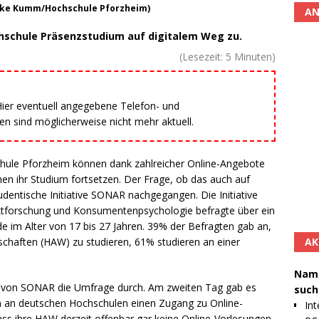
rike Kumm/Hochschule Pforzheim)
AN
chschule Präsenzstudium auf digitalem Weg zu.
(Lesezeit:
5
Minuten)
 Hier eventuell angegebene Telefon- und
 sind möglicherweise nicht mehr aktuell.
chule Pforzheim können dank zahlreicher Online-Angebote
hen ihr Studium fortsetzen. Der Frage, ob das auch auf
tudentische Initiative SONAR nachgegangen. Die Initiative
tforschung und Konsumentenpsychologie befragte über ein
e im Alter von 17 bis 27 Jahren. 39% der Befragten gab an,
AK
chaften (HAW) zu studieren, 61% studieren an einer
Namh
m von SONAR die Umfrage durch. Am zweiten Tag gab es
such
en an deutschen Hochschulen einen Zugang zu Online-
Int
ass ihre HAW derzeit offenbar gar keine Online-Vorlesungen