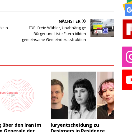
NÄCHSTER
kt in
FDP, Freie Wähler, Unabhängige
Bürger und Liste Eltern bilden
gemeinsame Gemeinderatsfraktion
 über den Iran im
Juryentscheidung zu
m Generale der
Designers in Residence