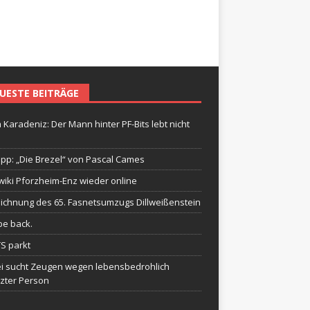
UESTE BEITRÄGE
 Karadeniz: Der Mann hinter PF-Bits lebt nicht
ipp: „Die Brezel“ von Pascal Cames
wiki Pforzheim-Enz wieder online
ichnung des 65. Fasnetsumzugs Dillweißenstein
be back.
TS parkt
ei sucht Zeugen wegen lebensbedrohlich
tzter Person