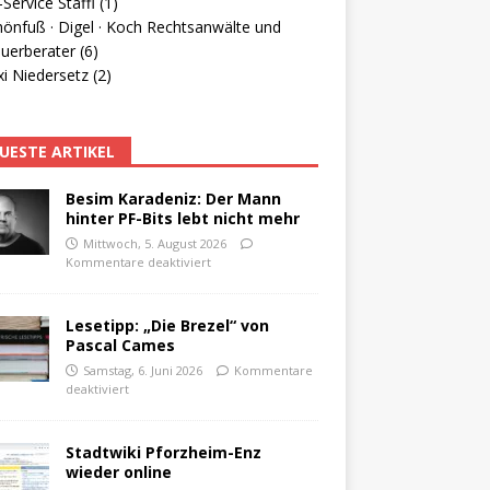
Service Staffl (1)
hönfuß · Digel · Koch Rechtsanwälte und
uerberater (6)
i Niedersetz (2)
UESTE ARTIKEL
Besim Karadeniz: Der Mann
hinter PF-Bits lebt nicht mehr
Mittwoch, 5. August 2026
Kommentare deaktiviert
Lesetipp: „Die Brezel“ von
Pascal Cames
Samstag, 6. Juni 2026
Kommentare
deaktiviert
Stadtwiki Pforzheim-Enz
wieder online