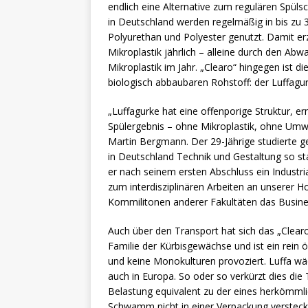
endlich eine Alternative zum regulären Spül
in Deutschland werden regelmäßig in bis zu
Polyurethan und Polyester genutzt. Damit e
Mikroplastik jährlich – alleine durch den Ab
Mikroplastik im Jahr. „Clearo“ hingegen ist 
biologisch abbaubaren Rohstoff: der Luffagur
„Luffagurke hat eine offenporige Struktur, e
Spülergebnis – ohne Mikroplastik, ohne Umw
Martin Bergmann. Der 29-Jährige studierte
in Deutschland Technik und Gestaltung so st
er nach seinem ersten Abschluss ein Indust
zum interdisziplinären Arbeiten an unserer Ho
Kommilitonen anderer Fakultäten das Busines
Auch über den Transport hat sich das „Clea
Familie der Kürbisgewächse und ist ein rein 
und keine Monokulturen provoziert. Luffa wäc
auch in Europa. So oder so verkürzt dies die 
Belastung equivalent zu der eines herkömmli
Schwamm nicht in einer Verpackung verstecke