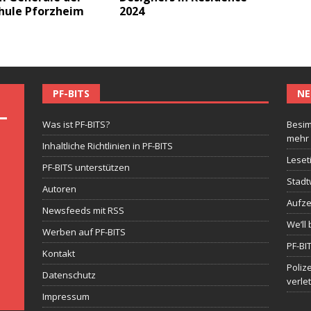
hule Pforzheim
2024
PF-BITS
NE
Was ist PF-BITS?
Besim
mehr
Inhaltliche Richtlinien in PF-BITS
Leset
PF-BITS unterstützen
Stadt
Autoren
Aufze
Newsfeeds mit RSS
We’ll 
Werben auf PF-BITS
PF-BI
Kontakt
Poliz
Datenschutz
verle
Impressum