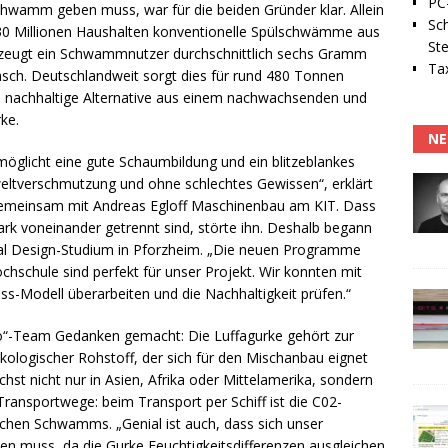
PC-
schwamm geben muss, war für die beiden Gründer klar. Allein
Sc
 30 Millionen Haushalten konventionelle Spülschwämme aus
Ste
rzeugt ein Schwammnutzer durchschnittlich sechs Gramm
Tax
wasch. Deutschlandweit sorgt dies für rund 480 Tonnen
die nachhaltige Alternative aus einem nachwachsenden und
ke.
NE
rmöglicht eine gute Schaumbildung und ein blitzeblankes
eltverschmutzung und ohne schlechtes Gewissen“, erklärt
 gemeinsam mit Andreas Egloff Maschinenbau am KIT. Dass
ark voneinander getrennt sind, störte ihn. Deshalb begann
rial Design-Studium in Pforzheim. „Die neuen Programme
chschule sind perfekt für unser Projekt. Wir konnten mit
s-Modell überarbeiten und die Nachhaltigkeit prüfen.“
ro“-Team Gedanken gemacht: Die Luffagurke gehört zur
ökologischer Rohstoff, der sich für den Mischanbau eignet
hst nicht nur in Asien, Afrika oder Mittelamerika, sondern
Transportwege: beim Transport per Schiff ist die C02-
chen Schwamms. „Genial ist auch, dass sich unser
n muss, da die Gurke Feuchtigkeitsdifferenzen ausgleichen