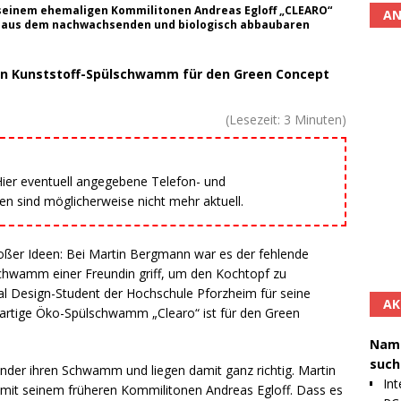
seinem ehemaligen Kommilitonen Andreas Egloff „CLEARO“
AN
 aus dem nachwachsenden und biologisch abbaubaren
en Kunststoff-Spülschwamm für den Green Concept
(Lesezeit:
3
Minuten)
 Hier eventuell angegebene Telefon- und
 sind möglicherweise nicht mehr aktuell.
großer Ideen: Bei Martin Bergmann war es der fehlende
wamm einer Freundin griff, um den Kochtopf zu
ial Design-Student der Hochschule Pforzheim für seine
AK
artige Öko-Spülschwamm „Clearo“ ist für den Green
Namh
such
inder ihren Schwamm und liegen damit ganz richtig. Martin
Int
mit seinem früheren Kommilitonen Andreas Egloff. Dass es