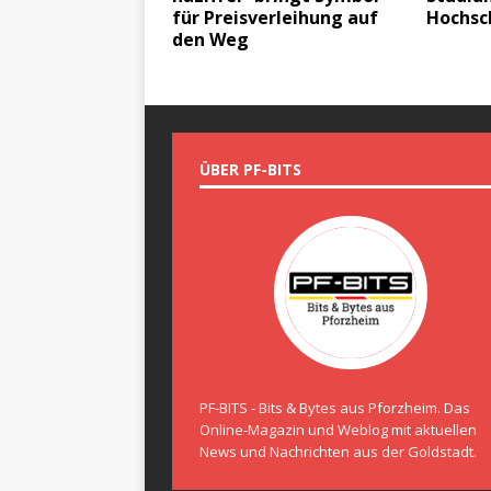
für Preisverleihung auf
Hochsc
den Weg
ÜBER PF-BITS
PF-BITS - Bits & Bytes aus Pforzheim. Das
Online-Magazin und Weblog mit aktuellen
News und Nachrichten aus der Goldstadt.