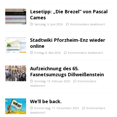
Lesetipp: „Die Brezel“ von Pascal
Cames
Samstag, 6. Juni 2026
Kommentare deaktiviert
Stadtwiki Pforzheim-Enz wieder
online
Freitag, 8. Mai 2026
Kommentare deaktiviert
Aufzeichnung des 65.
Fasnetsumzugs Dillweißenstein
Sonntag, 15. Februar 2026
Kommentare
deaktiviert
We’ll be back.
Donnerstag, 11. Dezember 2025
Kommentare
deaktiviert