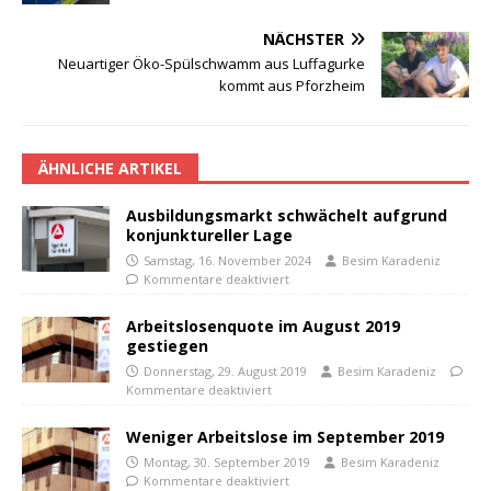
NÄCHSTER
Neuartiger Öko-Spülschwamm aus Luffagurke
kommt aus Pforzheim
ÄHNLICHE ARTIKEL
Ausbildungsmarkt schwächelt aufgrund
konjunktureller Lage
Samstag, 16. November 2024
Besim Karadeniz
Kommentare deaktiviert
Arbeitslosenquote im August 2019
gestiegen
Donnerstag, 29. August 2019
Besim Karadeniz
Kommentare deaktiviert
Weniger Arbeitslose im September 2019
Montag, 30. September 2019
Besim Karadeniz
Kommentare deaktiviert