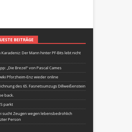
UESTE BEITRÄGE
 Karadeniz: Der Mann hinter PF-Bits lebt nicht
ipp: „Die Brezel“ von Pascal Cames
wiki Pforzheim-Enz wieder online
ichnung des 65. Fasnetsumzugs Dillweißenstein
be back.
TS parkt
ei sucht Zeugen wegen lebensbedrohlich
tzter Person