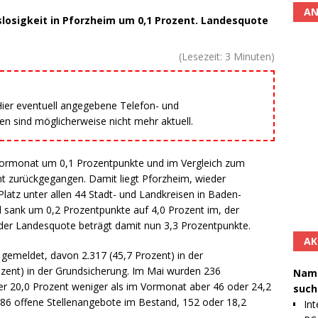
AN
losigkeit in Pforzheim um 0,1 Prozent. Landesquote
(Lesezeit:
3
Minuten)
 Hier eventuell angegebene Telefon- und
 sind möglicherweise nicht mehr aktuell.
 Vormonat um 0,1 Prozentpunkte und im Vergleich zum
t zurückgegangen. Damit liegt Pforzheim, wieder
atz unter allen 44 Stadt- und Landkreisen in Baden-
 sank um 0,2 Prozentpunkte auf 4,0 Prozent im, der
er Landesquote beträgt damit nun 3,3 Prozentpunkte.
AK
gemeldet, davon 2.317 (45,7 Prozent) in der
ozent) in der Grundsicherung. Im Mai wurden 236
Namh
r 20,0 Prozent weniger als im Vormonat aber 46 oder 24,2
such
986 offene Stellenangebote im Bestand, 152 oder 18,2
Int