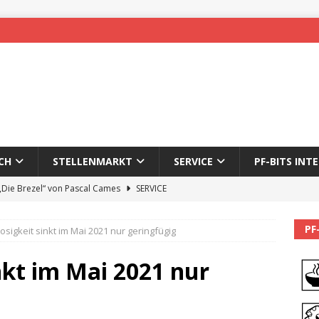
CH
STELLENMARKT
SERVICE
PF-BITS INT
 „Die Brezel“ von Pascal Cames
SERVICE
forzheim-Enz wieder online
STADTLEBEN
PF
losigkeit sinkt im Mai 2021 nur geringfügig
eichnung des 65. Fasnetsumzugs Dillweißenstein
inkt im Mai 2021 nur
]
We’ll be back.
PF-BITS INTERN
Karadeniz: Der Mann hinter PF-Bits lebt nicht mehr
ALLGEMEIN