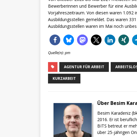
Bewerberinnen und Bewerber für eine Ausbild
Vorjahreszeitraum. Von diesen waren 1.092 i
Ausbildungsstellen gemeldet. Das waren 331 
Ausbildungsstellen waren im Mai noch unbese
Quelle(n): pm
AGENTUR FÜR ARBEIT
ARBEITSL
KURZARBEIT
Über Besim Kar
Besim Karadeniz (bk
2016. Er ist berufli
BITS betreut er meh
über 25-jährigen On