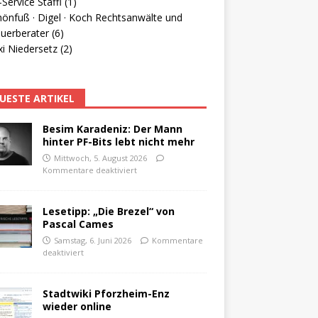
Service Staffl (1)
hönfuß · Digel · Koch Rechtsanwälte und
uerberater (6)
i Niedersetz (2)
UESTE ARTIKEL
Besim Karadeniz: Der Mann
hinter PF-Bits lebt nicht mehr
Mittwoch, 5. August 2026
Kommentare deaktiviert
Lesetipp: „Die Brezel“ von
Pascal Cames
Samstag, 6. Juni 2026
Kommentare
deaktiviert
Stadtwiki Pforzheim-Enz
wieder online