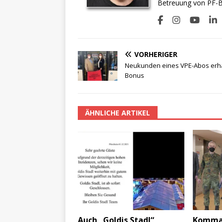
Betreuung von PF-BI
VORHERIGER
Neukunden eines VPE-Abos erh
Bonus
ÄHNLICHE ARTIKEL
Auch „Goldis Stadl“
Komman