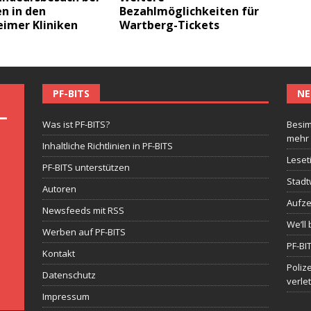
n in den
Bezahlmöglichkeiten für
eimer Kliniken
Wartberg-Tickets
PF-BITS
NE
Was ist PF-BITS?
Besim
mehr
Inhaltliche Richtlinien in PF-BITS
Leset
PF-BITS unterstützen
Stadt
Autoren
Aufze
Newsfeeds mit RSS
We’ll 
Werben auf PF-BITS
PF-BI
Kontakt
Poliz
Datenschutz
verle
Impressum