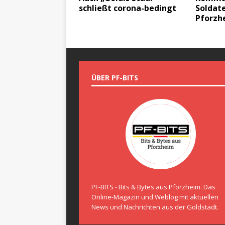
schließt corona-bedingt
Soldate
Pforzh
ÜBER PF-BITS
PF-BITS - Bits & Bytes aus Pforzheim. Das
Online-Magazin und Weblog mit aktuellen
News und Nachrichten aus der Goldstadt.