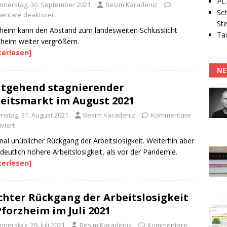
PC-
nnerstag, 30. September 2021
Besim Karadeniz
Sc
ntare deaktiviert
Ste
heim kann den Abstand zum landesweiten Schlusslicht
Tax
eim weiter vergrößern.
terlesen]
NE
tgehend stagnierender
eitsmarkt im August 2021
enstag, 31. August 2021
Besim Karadeniz
Kommentare
viert
nal unüblicher Rückgang der Arbeitslosigkeit. Weiterhin aber
deutlich höhere Arbeitslosigkeit, als vor der Pandemie.
terlesen]
chter Rückgang der Arbeitslosigkeit
Pforzheim im Juli 2021
nerstag, 29. Juli 2021
Besim Karadeniz
Kommentare