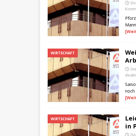
Do
Komme
Pforz
Mannh
[Wei
Wei
WIRTSCHAFT
Arb
Di
deakti
Saiso
noch 
[Wei
Lei
WIRTSCHAFT
in 
Don