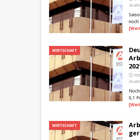
deakti
Saiso
noch 
[Wei
Deu
WIRTSCHAFT
Arb
202
Mit
deakti
Nochm
0,1 P
[Wei
Arb
WIRTSCHAFT
ger