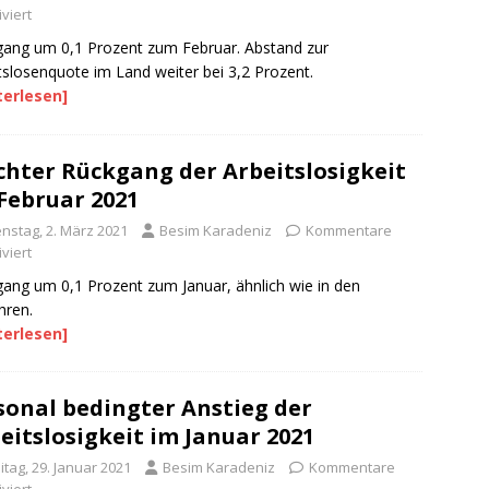
viert
ang um 0,1 Prozent zum Februar. Abstand zur
tslosenquote im Land weiter bei 3,2 Prozent.
terlesen]
chter Rückgang der Arbeitslosigkeit
Februar 2021
enstag, 2. März 2021
Besim Karadeniz
Kommentare
viert
ang um 0,1 Prozent zum Januar, ähnlich wie in den
hren.
terlesen]
sonal bedingter Anstieg der
eitslosigkeit im Januar 2021
itag, 29. Januar 2021
Besim Karadeniz
Kommentare