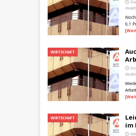
Die
deakti
Nochm
0,1 P
[Wei
Auc
WIRTSCHAFT
Arb
Don
deakti
Wiede
Arbei
[Wei
Lei
WIRTSCHAFT
im 
Mi