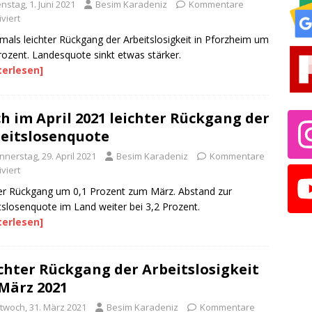
nstag, 1. Juni 2021
Besim Karadeniz
Kommentare
viert
als leichter Rückgang der Arbeitslosigkeit in Pforzheim um
rozent. Landesquote sinkt etwas stärker.
terlesen]
h im April 2021 leichter Rückgang der
eitslosenquote
nerstag, 29. April 2021
Besim Karadeniz
Kommentare
viert
r Rückgang um 0,1 Prozent zum März. Abstand zur
tslosenquote im Land weiter bei 3,2 Prozent.
terlesen]
chter Rückgang der Arbeitslosigkeit
März 2021
ttwoch, 31. März 2021
Besim Karadeniz
Kommentare