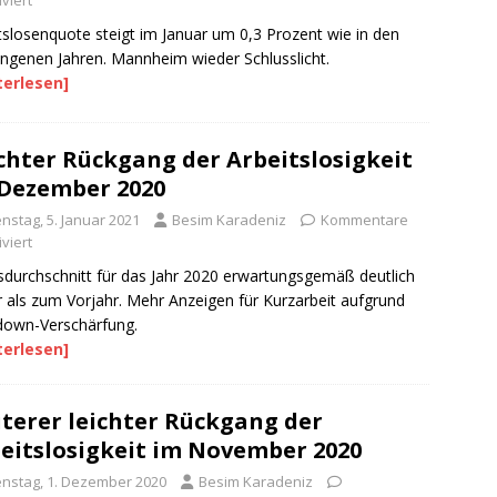
viert
tslosenquote steigt im Januar um 0,3 Prozent wie in den
ngenen Jahren. Mannheim wieder Schlusslicht.
terlesen]
chter Rückgang der Arbeitslosigkeit
Dezember 2020
nstag, 5. Januar 2021
Besim Karadeniz
Kommentare
viert
sdurchschnitt für das Jahr 2020 erwartungsgemäß deutlich
 als zum Vorjahr. Mehr Anzeigen für Kurzarbeit aufgrund
down-Verschärfung.
terlesen]
terer leichter Rückgang der
eitslosigkeit im November 2020
enstag, 1. Dezember 2020
Besim Karadeniz