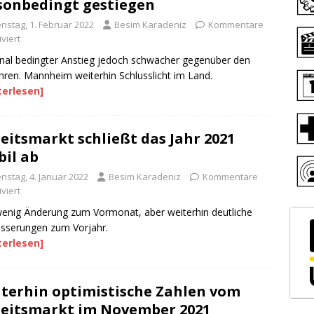
sonbedingt gestiegen
enstag, 1. Februar 2022
Besim Karadeniz
Kommentare
viert
nal bedingter Anstieg jedoch schwächer gegenüber den
hren. Mannheim weiterhin Schlusslicht im Land.
terlesen]
eitsmarkt schließt das Jahr 2021
bil ab
nstag, 4. Januar 2022
Besim Karadeniz
Kommentare
viert
enig Änderung zum Vormonat, aber weiterhin deutliche
sserungen zum Vorjahr.
terlesen]
terhin optimistische Zahlen vom
eitsmarkt im November 2021