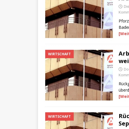
Di
Komme
Pforz
Bade
[Wei
Arb
WIRTSCHAFT
wei
Do
Komme
Rückg
überd
[Wei
Rüc
WIRTSCHAFT
Sep