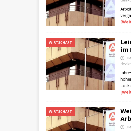
deakti
Arbei
verga
[Wei
Lei
WIRTSCHAFT
im 
Die
deakti
Jahre
höher
Lock
[Wei
Wei
WIRTSCHAFT
Arb
Di