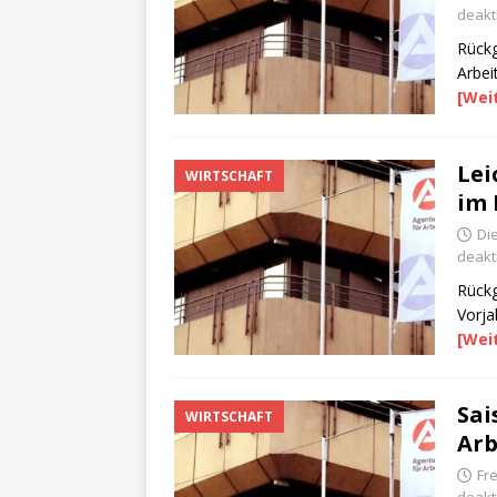
deakti
Rückg
Arbei
[Wei
Lei
WIRTSCHAFT
im 
Di
deakti
Rückg
Vorja
[Wei
Sai
WIRTSCHAFT
Arb
Fre