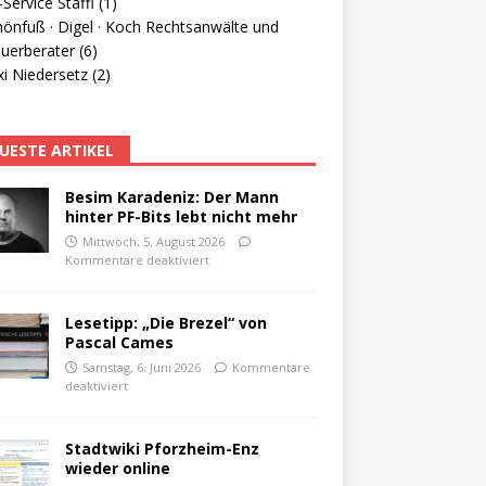
Service Staffl (1)
hönfuß · Digel · Koch Rechtsanwälte und
uerberater (6)
i Niedersetz (2)
UESTE ARTIKEL
Besim Karadeniz: Der Mann
hinter PF-Bits lebt nicht mehr
Mittwoch, 5. August 2026
Kommentare deaktiviert
Lesetipp: „Die Brezel“ von
Pascal Cames
Samstag, 6. Juni 2026
Kommentare
deaktiviert
Stadtwiki Pforzheim-Enz
wieder online