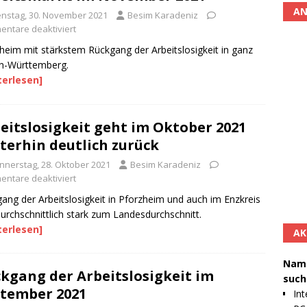
AN
enstag, 30. November 2021
Besim Karadeniz
ntare deaktiviert
heim mit stärkstem Rückgang der Arbeitslosigkeit in ganz
n-Württemberg.
terlesen]
eitslosigkeit geht im Oktober 2021
terhin deutlich zurück
nnerstag, 28. Oktober 2021
Besim Karadeniz
ntare deaktiviert
ang der Arbeitslosigkeit in Pforzheim und auch im Enzkreis
urchschnittlich stark zum Landesdurchschnitt.
terlesen]
AK
Namh
kgang der Arbeitslosigkeit im
such
tember 2021
Int