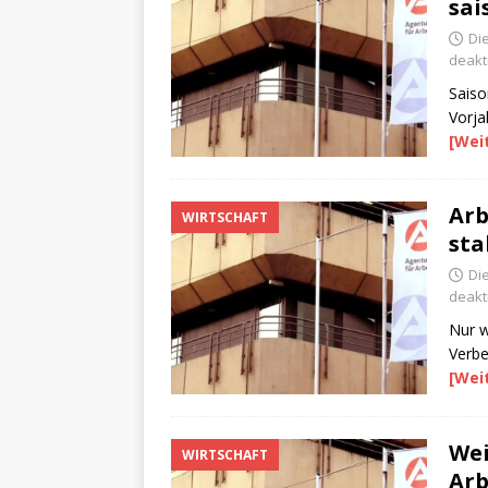
sai
Di
deakti
Saiso
Vorja
[Wei
Arb
WIRTSCHAFT
sta
Die
deakti
Nur w
Verbe
[Wei
Wei
WIRTSCHAFT
Arb