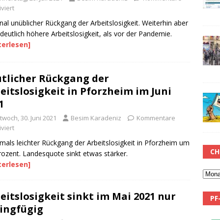
viert
nal unüblicher Rückgang der Arbeitslosigkeit. Weiterhin aber
deutlich höhere Arbeitslosigkeit, als vor der Pandemie.
terlesen]
tlicher Rückgang der
eitslosigkeit in Pforzheim im Juni
1
twoch, 30. Juni 2021
Besim Karadeniz
Kommentare
viert
als leichter Rückgang der Arbeitslosigkeit in Pforzheim um
CH
rozent. Landesquote sinkt etwas stärker.
terlesen]
eitslosigkeit sinkt im Mai 2021 nur
PF
ingfügig