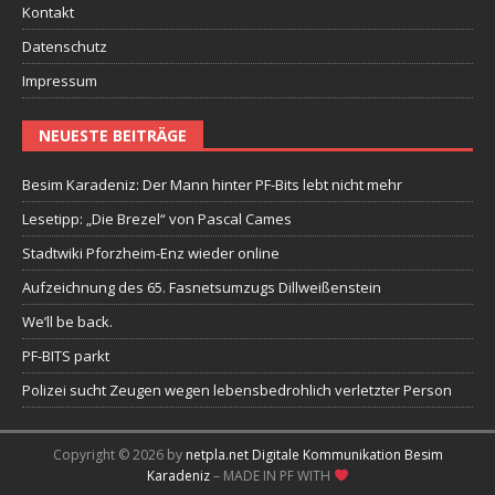
Kontakt
Datenschutz
Impressum
NEUESTE BEITRÄGE
Besim Karadeniz: Der Mann hinter PF-Bits lebt nicht mehr
Lesetipp: „Die Brezel“ von Pascal Cames
Stadtwiki Pforzheim-Enz wieder online
Aufzeichnung des 65. Fasnetsumzugs Dillweißenstein
We’ll be back.
PF-BITS parkt
Polizei sucht Zeugen wegen lebensbedrohlich verletzter Person
Copyright © 2026 by
netpla.net Digitale Kommunikation Besim
Karadeniz
– MADE IN PF WITH