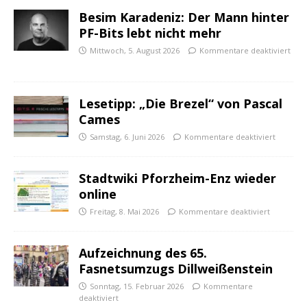
Besim Karadeniz: Der Mann hinter
PF-Bits lebt nicht mehr
Mittwoch, 5. August 2026
Kommentare deaktiviert
Lesetipp: „Die Brezel“ von Pascal
Cames
Samstag, 6. Juni 2026
Kommentare deaktiviert
Stadtwiki Pforzheim-Enz wieder
online
Freitag, 8. Mai 2026
Kommentare deaktiviert
Aufzeichnung des 65.
Fasnetsumzugs Dillweißenstein
Sonntag, 15. Februar 2026
Kommentare
deaktiviert