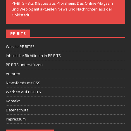
PF-BITS - Bits & Bytes aus Pforzheim. Das Online-Magazin
und Weblog mit aktuellen News und Nachrichten aus der
Goldstadt.
PF-BITS
Was ist PF-BITS?
Inhaltliche Richtlinien in PF-BITS
PF-BITS unterstützen
Autoren
Newsfeeds mit RSS
Werben auf PF-BITS
Kontakt
Datenschutz
Impressum