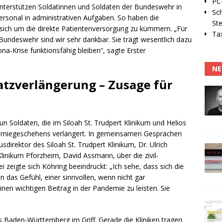
PC-
terstützen Soldatinnen und Soldaten der Bundeswehr in
Sc
rsonal in administrativen Aufgaben. So haben die
Ste
, sich um die direkte Patientenversorgung zu kümmern. „Für
Tax
 Bundeswehr sind wir sehr dankbar. Sie trägt wesentlich dazu
ona-Krise funktionsfähig bleiben“, sagte Erster
NE
atzverlängerung – Zusage für
 Soldaten, die im Siloah St. Trudpert Klinikum und Helios
demiegeschehens verlängert. In gemeinsamen Gesprächen
irektor des Siloah St. Trudpert Klinikum, Dr. Ulrich
linikum Pforzheim, David Assmann, über die zivil-
i zeigte sich Köhring beeindruckt: „Ich sehe, dass sich die
 das Gefühl, einer sinnvollen, wenn nicht gar
en wichtigen Beitrag in der Pandemie zu leisten. Sie
 Baden-Württemberg im Griff. Gerade die Kliniken tragen