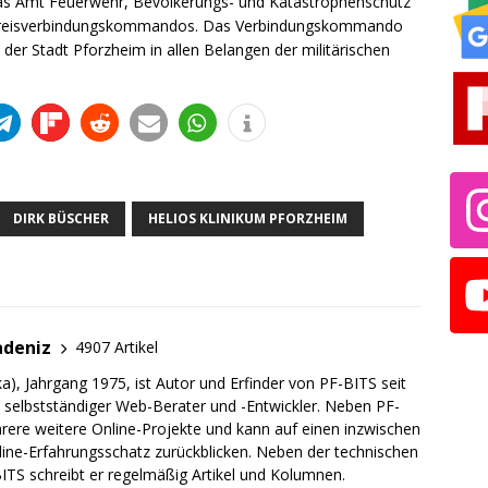
das Amt Feuerwehr, Bevölkerungs- und Katastrophenschutz
 Kreisverbindungskommandos. Das Verbindungskommando
der Stadt Pforzheim in allen Belangen der militärischen
DIRK BÜSCHER
HELIOS KLINIKUM PFORZHEIM
adeniz
4907 Artikel
a), Jahrgang 1975, ist Autor und Erfinder von PF-BITS seit
ch selbstständiger Web-Berater und -Entwickler. Neben PF-
rere weitere Online-Projekte und kann auf einen inzwischen
line-Erfahrungsschatz zurückblicken. Neben der technischen
TS schreibt er regelmäßig Artikel und Kolumnen.