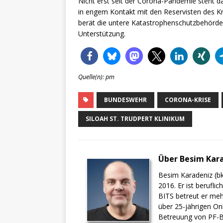
Nicht erst seit der Corona-Pandemie steht 
in engem Kontakt mit den Reservisten des
berät die untere Katastrophenschutzbehörde 
Unterstützung.
Quelle(n): pm
BUNDESWEHR
CORONA-KRISE
SILOAH ST. TRUDPERT KLINIKUM
Über Besim Kar
Besim Karadeniz (bk
2016. Er ist berufli
BITS betreut er meh
über 25-jährigen On
Betreuung von PF-BI