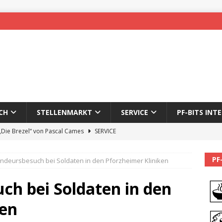
CH
STELLENMARKT
SERVICE
PF-BITS INT
 „Die Brezel“ von Pascal Cames
SERVICE
forzheim-Enz wieder online
STADTLEBEN
PF
deursbesuch bei Soldaten in den Pforzheimer Kliniken
eichnung des 65. Fasnetsumzugs Dillweißenstein
h bei Soldaten in den
]
We’ll be back.
PF-BITS INTERN
ken
Karadeniz: Der Mann hinter PF-Bits lebt nicht mehr
ALLGEMEIN