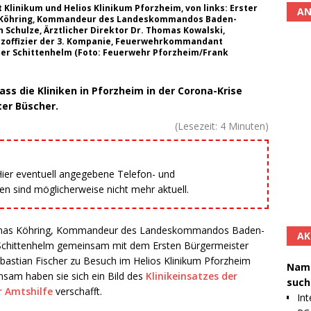
 Klinikum und Helios Klinikum Pforzheim, von links: Erster
AN
s Köhring, Kommandeur des Landeskommandos Baden-
Schulze, Ärztlicher Direktor Dr. Thomas Kowalski,
zoffizier der 3. Kompanie, Feuerwehrkommandant
ter Schittenhelm (Foto: Feuerwehr Pforzheim/Frank
ss die Kliniken in Pforzheim in der Corona-Krise
ter Büscher.
(Lesezeit:
4
Minuten)
 Hier eventuell angegebene Telefon- und
 sind möglicherweise nicht mehr aktuell.
mas Köhring, Kommandeur des Landeskommandos Baden-
AK
 Schittenhelm gemeinsam mit dem Ersten Bürgermeister
stian Fischer zu Besuch im Helios Klinikum Pforzheim
Namh
nsam haben sie sich ein Bild des
Klinikeinsatzes der
such
 Amtshilfe
verschafft.
Int