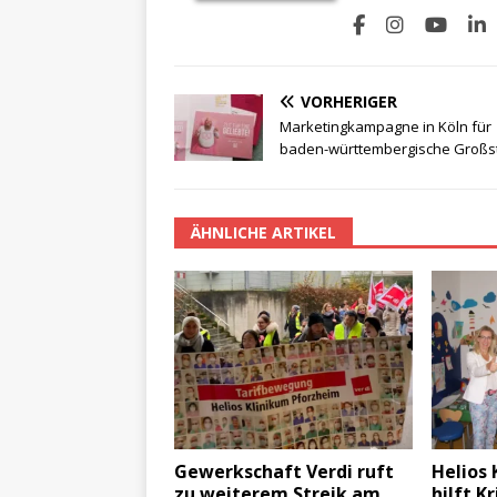
VORHERIGER
Marketingkampagne in Köln für
baden-württembergische Großs
ÄHNLICHE ARTIKEL
Gewerkschaft Verdi ruft
Helios
zu weiterem Streik am
hilft K