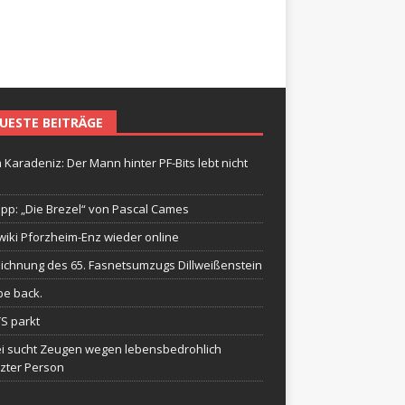
UESTE BEITRÄGE
 Karadeniz: Der Mann hinter PF-Bits lebt nicht
ipp: „Die Brezel“ von Pascal Cames
wiki Pforzheim-Enz wieder online
ichnung des 65. Fasnetsumzugs Dillweißenstein
be back.
TS parkt
ei sucht Zeugen wegen lebensbedrohlich
tzter Person