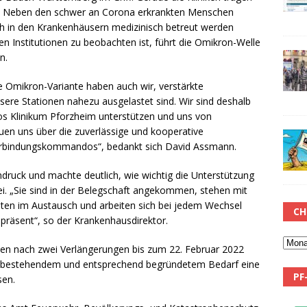
e. Neben den schwer an Corona erkrankten Menschen
lich in den Krankenhäusern medizinisch betreut werden
en Institutionen zu beobachten ist, führt die Omikron-Welle
n.
 Omikron-Variante haben auch wir, verstärkte
sere Stationen nahezu ausgelastet sind. Wir sind deshalb
os Klinikum Pforzheim unterstützen und uns von
euen uns über die zuverlässige und kooperative
rbindungskommandos“, bedankt sich David Assmann.
indruck und machte deutlich, wie wichtig die Unterstützung
ei. „Sie sind in der Belegschaft angekommen, stehen mit
nten im Austausch und arbeiten sich bei jedem Wechsel
CH
s präsent“, so der Krankenhausdirektor.
ten nach zwei Verlängerungen bis zum 22. Februar 2022
iter bestehendem und entsprechend begründetem Bedarf eine
PF
sen.