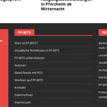
in Pforzheim ab
Mitternacht
PF-BITS
NE
Was ist PF-BITS?
Besim
mehr
Inhaltliche Richtlinien in PF-BITS
Leset
PF-BITS unterstützen
Stadt
Autoren
Aufze
Newsfeeds mit RSS
We’ll 
Werben auf PF-BITS
PF-BI
Kontakt
Poliz
Datenschutz
verle
Impressum