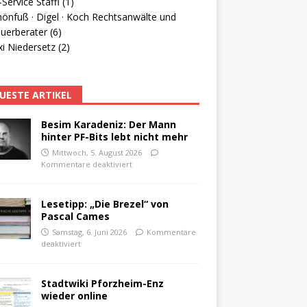
Service Staffl (1)
hönfuß · Digel · Koch Rechtsanwälte und
uerberater (6)
i Niedersetz (2)
UESTE ARTIKEL
Besim Karadeniz: Der Mann
hinter PF-Bits lebt nicht mehr
Mittwoch, 5. August 2026
Kommentare deaktiviert
Lesetipp: „Die Brezel“ von
Pascal Cames
Samstag, 6. Juni 2026
Kommentare
deaktiviert
Stadtwiki Pforzheim-Enz
wieder online