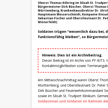
Oberst Thomas Köhring im Siloah St. Trudpert
Bürgermeister Dirk Büscher, Oberst Thoma
Württemberg, Krankenhausdirektor Dr. Ulrich 
Hauptmann Messerschmidt, Kompanie-Einsat
Sebastian Fischer und Oberstleutnant Dr. Pe
Winterfeldt)
Soldaten trügen "wesentlich dazu bei, da
funktionsfähig bleiben", so Bürgermeis
Hinweis: Dies ist ein Archivbeitrag.
Dieser Beitrag ist im Archiv von PF-BITS.
Kontaktmöglichkeiten sowie Terminangaben
Am Mittwochnachmittag waren Oberst Tho
Württemberg, und Oberstleutnant Dr. Peter
Dirk Büscher und Feuerwehrkommandant Seba
sowie im Siloah St. Trudpert Klinikum. Gemei
Soldatinnen und Soldaten im Rahmen der