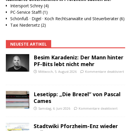
Intersport Schrey (4)
PC-Service Staffl (1)
Schönfuß · Digel · Koch Rechtsanwälte und Steuerberater (6)
Taxi Niedersetz (2)
NEUESTE ARTIKEL
Besim Karadeniz: Der Mann hinter
PF-Bits lebt nicht mehr
Mittwoch, 5. August 2026
Kommentare deaktiviert
Lesetipp: „Die Brezel“ von Pascal
Cames
Samstag, 6. Juni 2026
Kommentare deaktiviert
Stadtwiki Pforzheim-Enz wieder