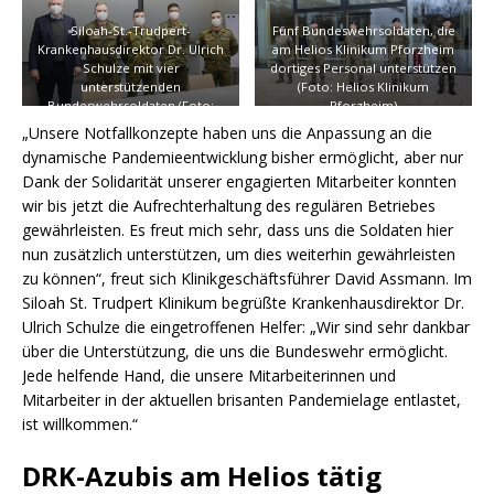
Siloah-St.-Trudpert-
Fünf Bundeswehrsoldaten, die
Krankenhausdirektor Dr. Ulrich
am Helios Klinikum Pforzheim
Schulze mit vier
dortiges Personal unterstützen
unterstützenden
(Foto: Helios Klinikum
Bundeswehrsoldaten (Foto:
Pforzheim)
Siloah St. Trudpert Klinikum)
„Unsere Notfallkonzepte haben uns die Anpassung an die
dynamische Pandemieentwicklung bisher ermöglicht, aber nur
Dank der Solidarität unserer engagierten Mitarbeiter konnten
wir bis jetzt die Aufrechterhaltung des regulären Betriebes
gewährleisten. Es freut mich sehr, dass uns die Soldaten hier
nun zusätzlich unterstützen, um dies weiterhin gewährleisten
zu können“, freut sich Klinikgeschäftsführer David Assmann. Im
Siloah St. Trudpert Klinikum begrüßte Krankenhausdirektor Dr.
Ulrich Schulze die eingetroffenen Helfer: „Wir sind sehr dankbar
über die Unterstützung, die uns die Bundeswehr ermöglicht.
Jede helfende Hand, die unsere Mitarbeiterinnen und
Mitarbeiter in der aktuellen brisanten Pandemielage entlastet,
ist willkommen.“
DRK-Azubis am Helios tätig