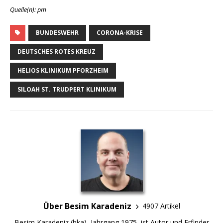
Quelle(n): pm
BUNDESWEHR
CORONA-KRISE
DEUTSCHES ROTES KREUZ
HELIOS KLINIKUM PFORZHEIM
SILOAH ST. TRUDPERT KLINIKUM
Über Besim Karadeniz
4907 Artikel
Besim Karadeniz (bka), Jahrgang 1975, ist Autor und Erfinder