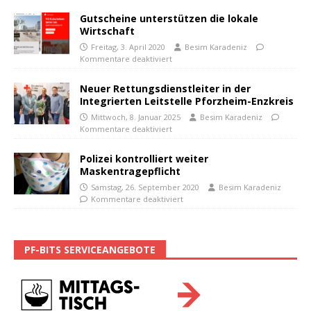
Gutscheine unterstützen die lokale
Wirtschaft
Freitag, 3. April 2020
Besim Karadeniz
Kommentare deaktiviert
Neuer Rettungsdienstleiter in der
Integrierten Leitstelle Pforzheim-Enzkreis
Mittwoch, 8. Januar 2025
Besim Karadeniz
Kommentare deaktiviert
Polizei kontrolliert weiter
Maskentragepflicht
Samstag, 26. September 2020
Besim Karadeniz
Kommentare deaktiviert
PF-BITS SERVICEANGEBOTE