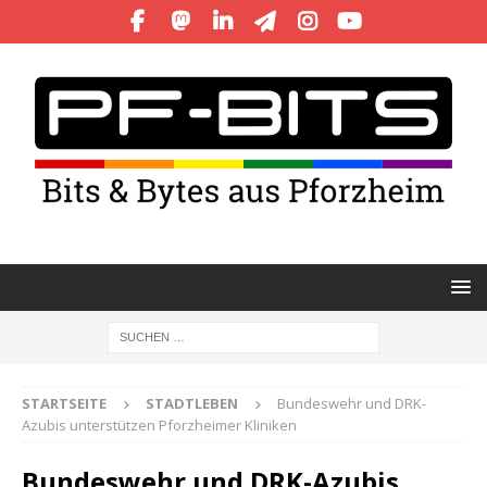
STARTSEITE
STADTLEBEN
Bundeswehr und DRK-
Azubis unterstützen Pforzheimer Kliniken
Bundeswehr und DRK-Azubis