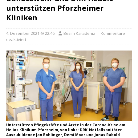
unterstützen Pforzheimer
Kliniken
4. Dezember 2021 @ 22:46
Besim Karadeniz
Kommentare
deaktiviert
Unterstützen Pflegekräfte und Ärzte in der Corona-Krise am
Helios Klinikum Pforzheim, von links: DRK-Notfallsanitäter-
Auszubildende Jan Bohlinger, Demi Moor und Jonas Rabold