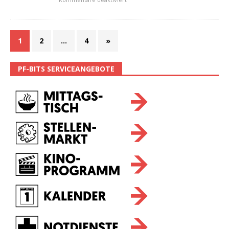
1
2
…
4
»
PF-BITS SERVICEANGEBOTE