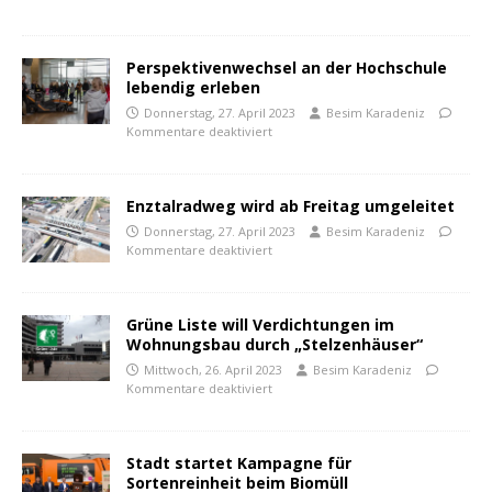
Perspektivenwechsel an der Hochschule
lebendig erleben
Donnerstag, 27. April 2023
Besim Karadeniz
Kommentare deaktiviert
Enztalradweg wird ab Freitag umgeleitet
Donnerstag, 27. April 2023
Besim Karadeniz
Kommentare deaktiviert
Grüne Liste will Verdichtungen im
Wohnungsbau durch „Stelzenhäuser“
Mittwoch, 26. April 2023
Besim Karadeniz
Kommentare deaktiviert
Stadt startet Kampagne für
Sortenreinheit beim Biomüll