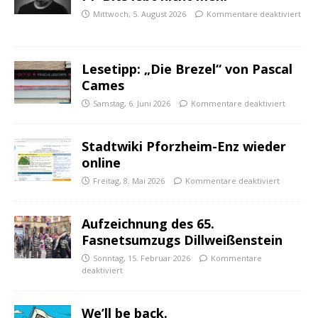
Mittwoch, 5. August 2026
Kommentare deaktiviert
Lesetipp: „Die Brezel“ von Pascal
Cames
Samstag, 6. Juni 2026
Kommentare deaktiviert
Stadtwiki Pforzheim-Enz wieder
online
Freitag, 8. Mai 2026
Kommentare deaktiviert
Aufzeichnung des 65.
Fasnetsumzugs Dillweißenstein
Sonntag, 15. Februar 2026
Kommentare
deaktiviert
We’ll be back.