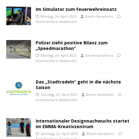
Im Simulator zum Feuerwehreinsatz
Montag, 24. April 2023
Besim Karadeniz
Kommentare deaktiviert
Polizei zieht positive Bilanz zum
„Speedmarathon“
Montag, 24. April 2023
Besim Karadeniz
Kommentare deaktiviert
Das „Stadtradeln“ geht in die nächste
Saison
Sonntag, 23. April 2023
Besim Karadeniz
Kommentare deaktiviert
Internationaler Designnachwuchs startet
im EMMA-Kreativzentrum
Samstag, 22. April 2023
Besim Karadeniz
Kommentare deaktiviert