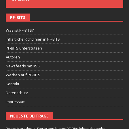
PF-BITS
Was ist PF-BITS?
Inhaltliche Richtlinien in PF-BITS
PF-BITS unterstützen
Autoren
Newsfeeds mit RSS
Werben auf PF-BITS
Kontakt
Datenschutz
Impressum
NEUESTE BEITRÄGE
Besim Karadeniz: Der Mann hinter PF-Bits lebt nicht mehr