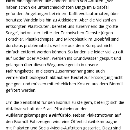
Nicht hineingehören alle anderen Arten von Abfällen. „Wir
haben schon die unterschiedlichsten Dinge im Bioabfall
gefunden. Angefangen bei einem Kaffeevollautomaten, über
benutzte Windeln bis hin zu Altkleidern. Aber die Vielzahl an
entsorgten Plastiktüten, bereitet uns zunehmend die größte
Sorge“, betont der Leiter der Technischen Dienste Jürgen
Förschler. Plastikschnipsel und Mikroplastik im Bioabfall sind
durchaus problematisch, weil sie aus dem Kompost nicht
einfach entfernt werden können. So landen sie leider viel zu oft
auf Böden oder Äckern, werden ins Grundwasser gespült und
gelangen über diesen Weg unweigerlich in unsere
Nahrungskette. In diesem Zusammenhang sind auch
vermeintlich biologisch abbaubare Beutel zur Entsorgung nicht
geeignet und müssen mit erheblichen Kosten aus dem Biomüll
gefiltert werden.
Um die Sensibilität für den Biomüll zu steigern, beteiligt sich die
Abfallwirtschaft der Stadt Pforzheim an der
Aufklärungskampagne
#wirfürbio
. Neben Plakatmotiven auf
den Biomüll-Fahrzeugen wird eine Öffentlichkeitskampagne
mit Plakaten und Social-Media-Auftritten gestartet. Dazu sind