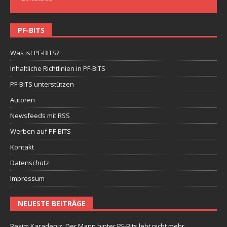
PF-BITS
Was ist PF-BITS?
Inhaltliche Richtlinien in PF-BITS
PF-BITS unterstützen
Autoren
Newsfeeds mit RSS
Werben auf PF-BITS
Kontakt
Datenschutz
Impressum
NEUESTE BEITRÄGE
Besim Karadeniz: Der Mann hinter PF-Bits lebt nicht mehr