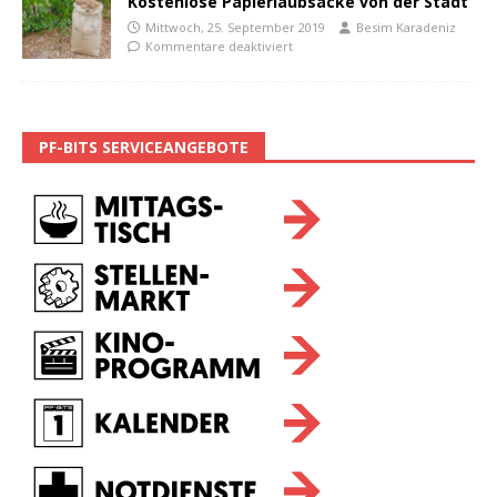
Kostenlose Papierlaubsäcke von der Stadt
Mittwoch, 25. September 2019
Besim Karadeniz
Kommentare deaktiviert
PF-BITS SERVICEANGEBOTE