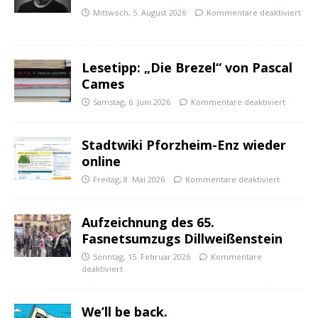
Mittwoch, 5. August 2026
Kommentare deaktiviert
Lesetipp: „Die Brezel“ von Pascal
Cames
Samstag, 6. Juni 2026
Kommentare deaktiviert
Stadtwiki Pforzheim-Enz wieder
online
Freitag, 8. Mai 2026
Kommentare deaktiviert
Aufzeichnung des 65.
Fasnetsumzugs Dillweißenstein
Sonntag, 15. Februar 2026
Kommentare
deaktiviert
We’ll be back.