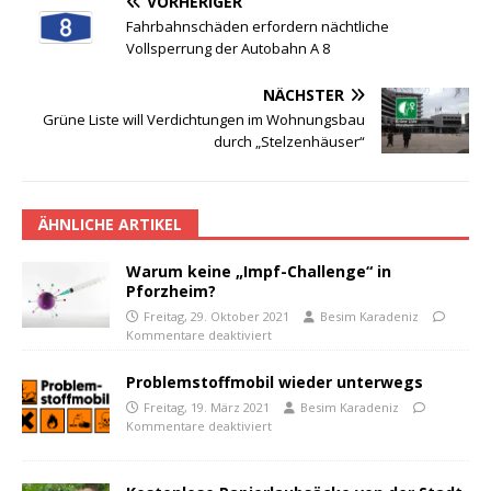
VORHERIGER
Fahrbahnschäden erfordern nächtliche
Vollsperrung der Autobahn A 8
NÄCHSTER
Grüne Liste will Verdichtungen im Wohnungsbau
durch „Stelzenhäuser“
ÄHNLICHE ARTIKEL
Warum keine „Impf-Challenge“ in
Pforzheim?
Freitag, 29. Oktober 2021
Besim Karadeniz
Kommentare deaktiviert
Problemstoffmobil wieder unterwegs
Freitag, 19. März 2021
Besim Karadeniz
Kommentare deaktiviert