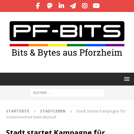
STARTSEITE
STADTLEBEN
Stadt startet Kampagne für
Sortenreinheit beim Biomüll
Stadt startet Kampagne für