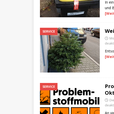
In ei
und B
[Wei
We
SERVICE
Mo
deakti
Entso
[Wei
Pro
SERVICE
Okt
Di
deakti
An vi