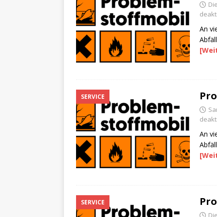
Die
deakti
An vi
Abfäl
[Wei
Pro
SERVICE
Sa
deakti
An vi
Abfäl
[Wei
Pro
SERVICE
Di