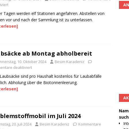
AN
viert
er Tagen werden elf Stationen angefahren. Abstellen von
len vor und nach der Sammlung ist zu unterlassen.
terlesen]
bsäcke ab Montag abholbereit
nnerstag, 10. Oktober 2024
Besim Karadeniz
ntare deaktiviert
Laubsäcke sind pro Haushalt kostenlos für Laubabfälle
tlich. Abholung über die Biotonnenleerung.
terlesen]
AK
Namh
blemstoffmobil im Juli 2024
such
Int
stag, 20. Juli 2024
Besim Karadeniz
Kommentare