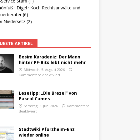
Service Staffl (1)
hönfuß · Digel · Koch Rechtsanwälte und
uerberater (6)
i Niedersetz (2)
UESTE ARTIKEL
Besim Karadeniz: Der Mann
hinter PF-Bits lebt nicht mehr
Mittwoch, 5. August 2026
Kommentare deaktiviert
Lesetipp: „Die Brezel“ von
Pascal Cames
Samstag, 6. Juni 2026
Kommentare
deaktiviert
Stadtwiki Pforzheim-Enz
wieder online