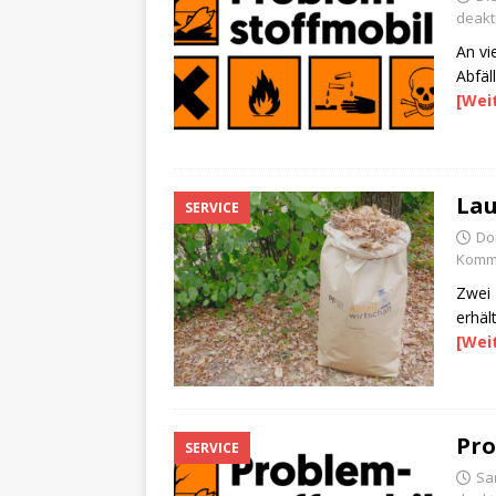
deakti
An vi
Abfäl
[Wei
Lau
SERVICE
Do
Komme
Zwei 
erhäl
[Wei
Pro
SERVICE
Sam