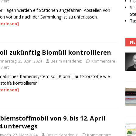
PC-
viert
Sc
er Tagen werden elf Stationen angefahren. Abstellen von
Ste
len vor und nach der Sammlung ist zu unterlassen.
Tax
terlesen]
NE
soll zukünftig Biomüll kontrollieren
nerstag, 25. April 2024
Besim Karadeniz
Kommentare
viert
atisches Kamerasystem soll Biomüll auf Störstoffe wie
stoffe kontrollieren.
terlesen]
blemstoffmobil von 9. bis 12. April
4 unterwegs
ttwoch, 27. März 2024
Besim Karadeniz
Kommentare