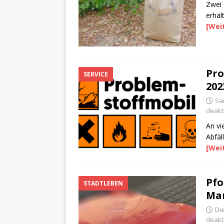
Zwei 
erhäl
[Wei
Pro
SERVICE
202
Sam
deakti
An vi
Abfäl
[Wei
Pfo
STADTLEBEN
Ma
Die
deakti