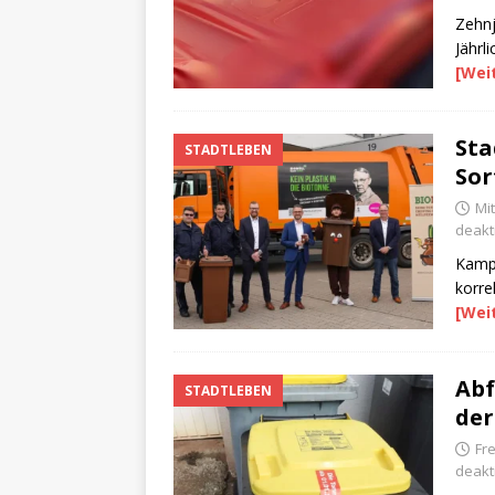
Zehnj
Jährl
[Wei
Sta
STADTLEBEN
Sor
Mit
deakti
Kampa
korre
[Wei
Abf
STADTLEBEN
der
Fre
deakti