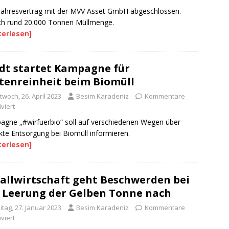
ahresvertrag mit der MVV Asset GmbH abgeschlossen.
ich rund 20.000 Tonnen Müllmenge.
terlesen]
dt startet Kampagne für
tenreinheit beim Biomüll
twoch, 26. April 2023
Besim Karadeniz
Kommentare
viert
gne „#wirfuerbio“ soll auf verschiedenen Wegen über
kte Entsorgung bei Biomüll informieren.
terlesen]
allwirtschaft geht Beschwerden bei
 Leerung der Gelben Tonne nach
itag, 27. Januar 2023
Besim Karadeniz
Kommentare
viert