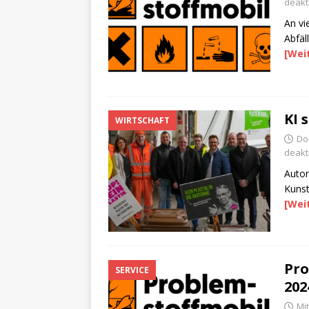
deakti
An vi
Abfäl
[Wei
KI 
WIRTSCHAFT
Don
deakti
Autom
Kunst
[Wei
Pro
SERVICE
202
Mi