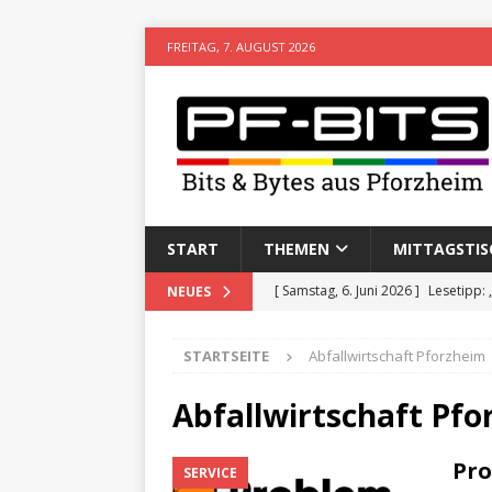
FREITAG, 7. AUGUST 2026
START
THEMEN
MITTAGSTIS
[ Freitag, 8. Mai 2026 ]
Stadtwiki P
NEUES
[ Sonntag, 15. Februar 2026 ]
Aufz
STARTSEITE
Abfallwirtschaft Pforzheim
VERANSTALTUNGEN
[ Donnerstag, 11. Dezember 2025 
Abfallwirtschaft Pf
[ Mittwoch, 5. August 2026 ]
Besim 
Pro
SERVICE
[ Samstag, 6. Juni 2026 ]
Lesetipp: