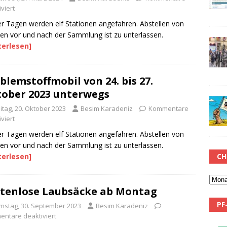
viert
er Tagen werden elf Stationen angefahren. Abstellen von
len vor und nach der Sammlung ist zu unterlassen.
terlesen]
blemstoffmobil von 24. bis 27.
ober 2023 unterwegs
itag, 20. Oktober 2023
Besim Karadeniz
Kommentare
viert
er Tagen werden elf Stationen angefahren. Abstellen von
len vor und nach der Sammlung ist zu unterlassen.
CH
terlesen]
tenlose Laubsäcke ab Montag
PF
mstag, 30. September 2023
Besim Karadeniz
ntare deaktiviert