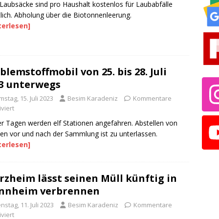
Laubsäcke sind pro Haushalt kostenlos für Laubabfälle
tlich. Abholung über die Biotonnenleerung.
terlesen]
blemstoffmobil von 25. bis 28. Juli
3 unterwegs
stag, 15. Juli 2023
Besim Karadeniz
Kommentare
viert
er Tagen werden elf Stationen angefahren. Abstellen von
len vor und nach der Sammlung ist zu unterlassen.
terlesen]
rzheim lässt seinen Müll künftig in
nnheim verbrennen
nstag, 11. Juli 2023
Besim Karadeniz
Kommentare
viert