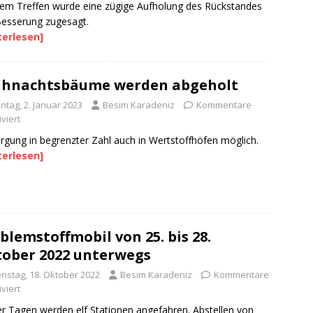
nem Treffen wurde eine zügige Aufholung des Rückstandes
esserung zugesagt.
terlesen]
ihnachtsbäume werden abgeholt
ntag, 2. Januar 2023
Besim Karadeniz
Kommentare
viert
rgung in begrenzter Zahl auch in Wertstoffhöfen möglich.
terlesen]
blemstoffmobil von 25. bis 28.
ober 2022 unterwegs
enstag, 18. Oktober 2022
Besim Karadeniz
Kommentare
viert
er Tagen werden elf Stationen angefahren. Abstellen von