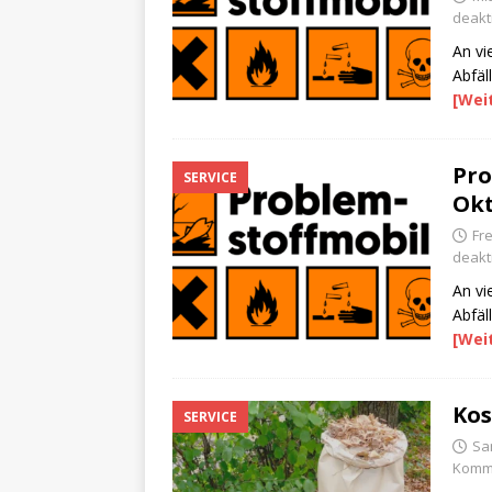
deakti
An vi
Abfäl
[Wei
Pro
SERVICE
Okt
Fre
deakti
An vi
Abfäl
[Wei
Kos
SERVICE
Sa
Komme