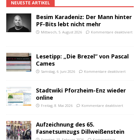
NEUESTE ARTIKEL
Besim Karadeniz: Der Mann hinter
PF-Bits lebt nicht mehr
Mittwoch, 5. August 2026
Kommentare deaktiviert
Lesetipp: „Die Brezel“ von Pascal
Cames
Samstag, 6. Juni 2026
Kommentare deaktiviert
Stadtwiki Pforzheim-Enz wieder
online
Freitag, 8. Mai 2026
Kommentare deaktiviert
Aufzeichnung des 65.
Fasnetsumzugs Dillweißenstein
Sonntag, 15. Februar 2026
Kommentare