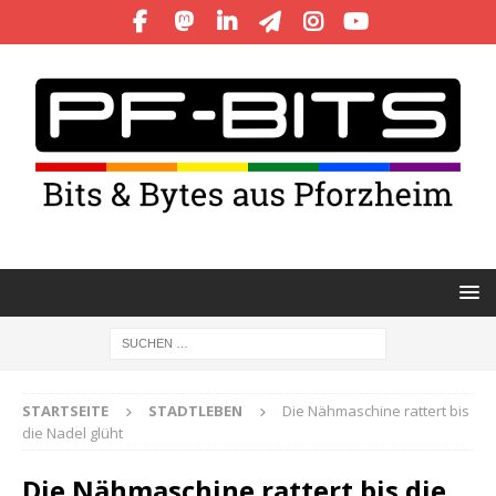
STARTSEITE
STADTLEBEN
Die Nähmaschine rattert bis
die Nadel glüht
Die Nähmaschine rattert bis die