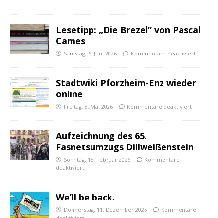
Lesetipp: „Die Brezel“ von Pascal
Cames
Samstag, 6. Juni 2026
Kommentare deaktiviert
Stadtwiki Pforzheim-Enz wieder
online
Freitag, 8. Mai 2026
Kommentare deaktiviert
Aufzeichnung des 65.
Fasnetsumzugs Dillweißenstein
Sonntag, 15. Februar 2026
Kommentare
deaktiviert
We’ll be back.
Donnerstag, 11. Dezember 2025
Kommentare
deaktiviert