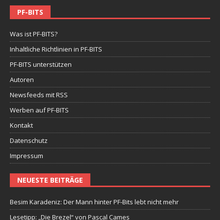
PF-BITS
Was ist PF-BITS?
Inhaltliche Richtlinien in PF-BITS
PF-BITS unterstützen
Autoren
Newsfeeds mit RSS
Werben auf PF-BITS
Kontakt
Datenschutz
Impressum
NEUESTE BEITRÄGE
Besim Karadeniz: Der Mann hinter PF-Bits lebt nicht mehr
Lesetipp: „Die Brezel“ von Pascal Cames