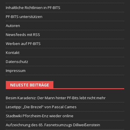
Inhaltliche Richtlinien in PF-BITS
PF-BITS unterstützen
Autoren
Newsfeeds mit RSS
Werben auf PF-BITS
Kontakt
Datenschutz
Impressum
NEUESTE BEITRÄGE
Besim Karadeniz: Der Mann hinter PF-Bits lebt nicht mehr
Lesetipp: „Die Brezel“ von Pascal Cames
Stadtwiki Pforzheim-Enz wieder online
Aufzeichnung des 65. Fasnetsumzugs Dillweißenstein