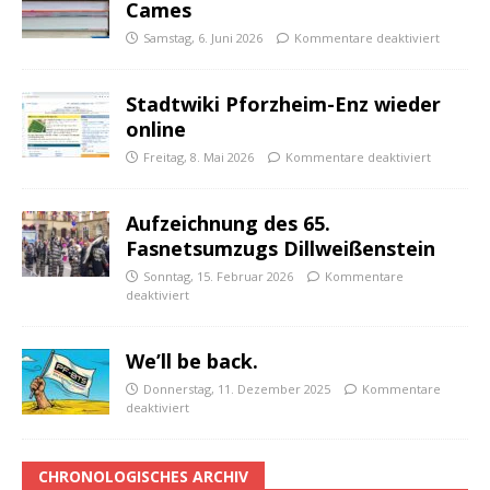
Cames
Samstag, 6. Juni 2026
Kommentare deaktiviert
Stadtwiki Pforzheim-Enz wieder
online
Freitag, 8. Mai 2026
Kommentare deaktiviert
Aufzeichnung des 65.
Fasnetsumzugs Dillweißenstein
Sonntag, 15. Februar 2026
Kommentare
deaktiviert
We’ll be back.
Donnerstag, 11. Dezember 2025
Kommentare
deaktiviert
CHRONOLOGISCHES ARCHIV