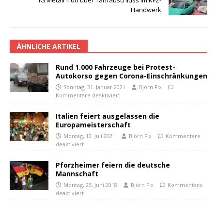
IG Metall froh über Tarifabschluss im KFZ-
Handwerk
ÄHNLICHE ARTIKEL
Rund 1.000 Fahrzeuge bei Protest-
Autokorso gegen Corona-Einschränkungen
Sonntag, 31. Januar 2021
Björn Fix
Kommentare deaktiviert
Italien feiert ausgelassen die
Europameisterschaft
Montag, 12. Juli 2021
Björn Fix
Kommentare
deaktiviert
Pforzheimer feiern die deutsche
Mannschaft
Montag, 25. Juni 2018
Björn Fix
Kommentare
deaktiviert