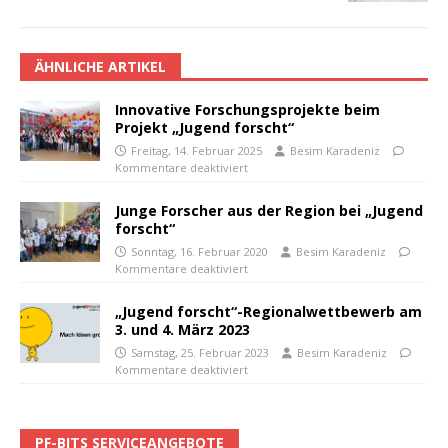
ÄHNLICHE ARTIKEL
Innovative Forschungsprojekte beim
Projekt „Jugend forscht“
Freitag, 14. Februar 2025
Besim Karadeniz
Kommentare deaktiviert
Junge Forscher aus der Region bei „Jugend
forscht“
Sonntag, 16. Februar 2020
Besim Karadeniz
Kommentare deaktiviert
„Jugend forscht“-Regionalwettbewerb am
3. und 4. März 2023
Samstag, 25. Februar 2023
Besim Karadeniz
Kommentare deaktiviert
PF-BITS SERVICEANGEBOTE