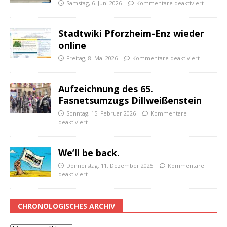
Samstag, 6. Juni 2026
Kommentare deaktiviert
Stadtwiki Pforzheim-Enz wieder
online
Freitag, 8. Mai 2026
Kommentare deaktiviert
Aufzeichnung des 65.
Fasnetsumzugs Dillweißenstein
Sonntag, 15. Februar 2026
Kommentare
deaktiviert
We’ll be back.
Donnerstag, 11. Dezember 2025
Kommentare
deaktiviert
CHRONOLOGISCHES ARCHIV