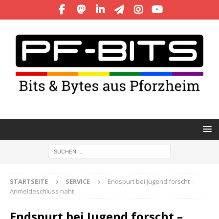
STARTSEITE
SERVICE
Endspurt bei Jugend forscht –
Anmeldeschluss naht
Endspurt bei Jugend forscht –