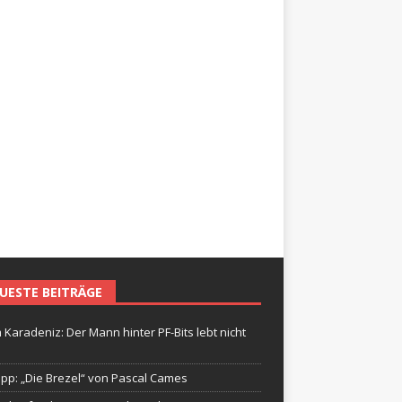
UESTE BEITRÄGE
 Karadeniz: Der Mann hinter PF-Bits lebt nicht
ipp: „Die Brezel“ von Pascal Cames