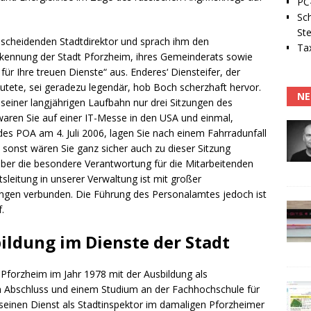
PC-
Sc
Ste
scheidenden Stadtdirektor und sprach ihm den
Tax
kennung der Stadt Pforzheim, ihres Gemeinderats sowie
ür Ihre treuen Dienste“ aus. Enderes‘ Diensteifer, der
tete, sei geradezu legendär, hob Boch scherzhaft hervor.
NE
einer langjährigen Laufbahn nur drei Sitzungen des
aren Sie auf einer IT-Messe in den USA und einmal,
des POA am 4. Juli 2006, lagen Sie nach einem Fahrradunfall
 sonst wären Sie ganz sicher auch zu dieser Sitzung
ber die besondere Verantwortung für die Mitarbeitenden
leitung in unserer Verwaltung ist mit großer
ngen verbunden. Die Führung des Personalamtes jedoch ist
.
bildung im Dienste der Stadt
 Pforzheim im Jahr 1978 mit der Ausbildung als
m Abschluss und einem Studium an der Fachhochschule für
 seinen Dienst als Stadtinspektor im damaligen Pforzheimer