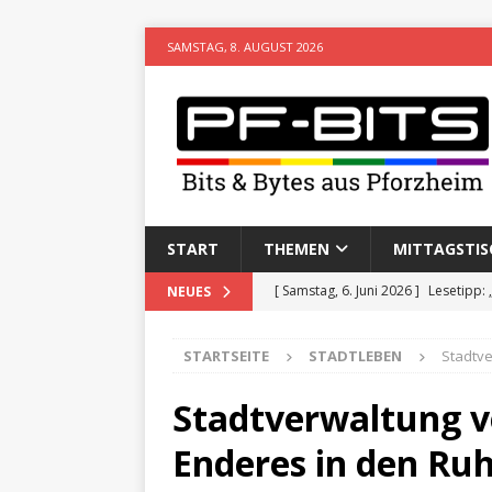
SAMSTAG, 8. AUGUST 2026
START
THEMEN
MITTAGSTIS
[ Samstag, 6. Juni 2026 ]
Lesetipp:
NEUES
[ Freitag, 8. Mai 2026 ]
Stadtwiki P
STARTSEITE
STADTLEBEN
Stadtv
[ Sonntag, 15. Februar 2026 ]
Aufz
VERANSTALTUNGEN
Stadtverwaltung v
[ Donnerstag, 11. Dezember 2025 
Enderes in den Ru
[ Mittwoch, 5. August 2026 ]
Besim 