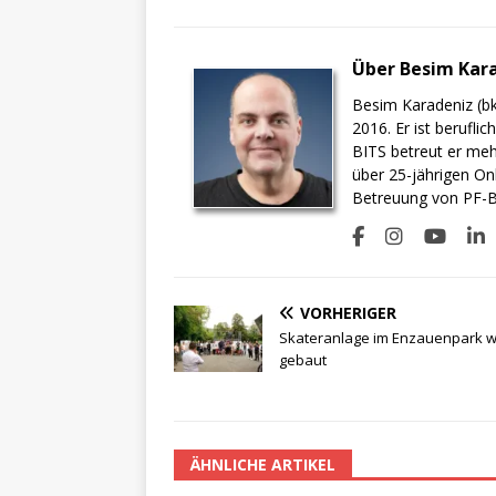
Über Besim Kar
Besim Karadeniz (bk
2016. Er ist berufli
BITS betreut er meh
über 25-jährigen On
Betreuung von PF-BI
VORHERIGER
Skateranlage im Enzauenpark w
gebaut
ÄHNLICHE ARTIKEL