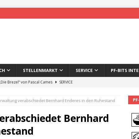
CH
STELLENMARKT
SERVICE
PF-BITS INT
 „Die Brezel“ von Pascal Cames
SERVICE
forzheim-Enz wieder online
STADTLEBEN
PF
erwaltung verabschiedet Bernhard Enderes in den Ruhestand
eichnung des 65. Fasnetsumzugs Dillweißenstein
erabschiedet Bernhard
]
We’ll be back.
PF-BITS INTERN
hestand
Karadeniz: Der Mann hinter PF-Bits lebt nicht mehr
ALLGEMEIN