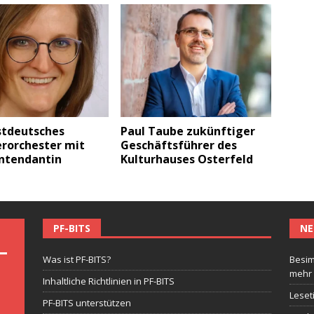
tdeutsches
Paul Taube zukünftiger
orchester mit
Geschäftsführer des
Intendantin
Kulturhauses Osterfeld
PF-BITS
NE
Was ist PF-BITS?
Besim
mehr
Inhaltliche Richtlinien in PF-BITS
Leset
PF-BITS unterstützen