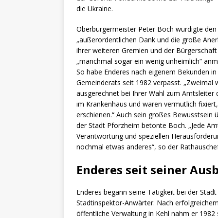
die Ukraine.
Oberbürgermeister Peter Boch würdigte den 
„außerordentlichen Dank und die große Aner
ihrer weiteren Gremien und der Bürgerschaft f
„manchmal sogar ein wenig unheimlich“ anmu
So habe Enderes nach eigenem Bekunden in s
Gemeinderats seit 1982 verpasst. „Zweimal w
ausgerechnet bei Ihrer Wahl zum Amtsleiter 
im Krankenhaus und waren vermutlich fixiert,
erschienen.“ Auch sein großes Bewusstsein ü
der Stadt Pforzheim betonte Boch. „Jede Amts
Verantwortung und speziellen Herausforderu
nochmal etwas anderes“, so der Rathauschef
Enderes seit seiner Aus
Enderes begann seine Tätigkeit bei der Stadt
Stadtinspektor-Anwärter. Nach erfolgreiche
öffentliche Verwaltung in Kehl nahm er 1982