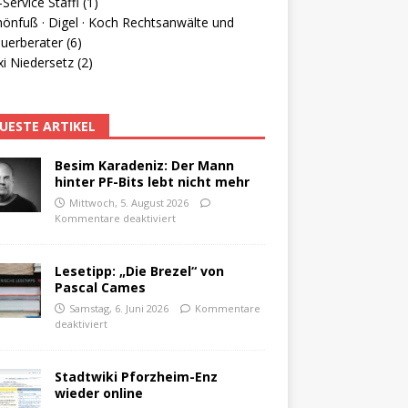
Service Staffl (1)
hönfuß · Digel · Koch Rechtsanwälte und
uerberater (6)
i Niedersetz (2)
UESTE ARTIKEL
Besim Karadeniz: Der Mann
hinter PF-Bits lebt nicht mehr
Mittwoch, 5. August 2026
Kommentare deaktiviert
Lesetipp: „Die Brezel“ von
Pascal Cames
Samstag, 6. Juni 2026
Kommentare
deaktiviert
Stadtwiki Pforzheim-Enz
wieder online