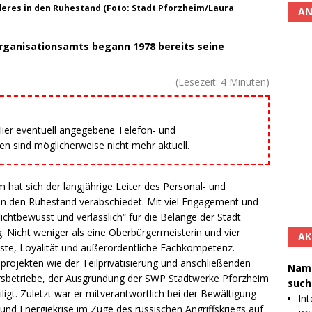
eres in den Ruhestand (Foto: Stadt Pforzheim/Laura
AN
Organisationsamts begann 1978 bereits seine
(Lesezeit:
4
Minuten)
 Hier eventuell angegebene Telefon- und
 sind möglicherweise nicht mehr aktuell.
 hat sich der langjährige Leiter des Personal- und
n den Ruhestand verabschiedet. Mit viel Engagement und
chtbewusst und verlässlich“ für die Belange der Stadt
ng. Nicht weniger als eine Oberbürgermeisterin und vier
AK
ste, Loyalität und außerordentliche Fachkompetenz.
projekten wie der Teilprivatisierung und anschließenden
Namh
rsbetriebe, der Ausgründung der SWP Stadtwerke Pforzheim
such
gt. Zuletzt war er mitverantwortlich bei der Bewältigung
Int
und Energiekrise im Zuge des russischen Angriffskriegs auf