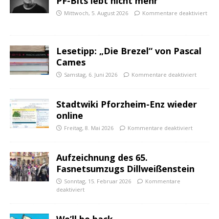
PF-Bits lebt nicht mehr
Mittwoch, 5. August 2026
Kommentare deaktiviert
Lesetipp: „Die Brezel“ von Pascal
Cames
Samstag, 6. Juni 2026
Kommentare deaktiviert
Stadtwiki Pforzheim-Enz wieder
online
Freitag, 8. Mai 2026
Kommentare deaktiviert
Aufzeichnung des 65.
Fasnetsumzugs Dillweißenstein
Sonntag, 15. Februar 2026
Kommentare
deaktiviert