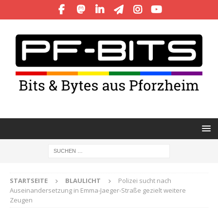
STARTSEITE
BLAULICHT
Polizei sucht nach
Auseinandersetzung in Emma-Jaeger-Straße gezielt weitere
Zeugen