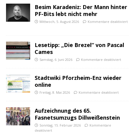
Besim Karadeniz: Der Mann hinter
PF-Bits lebt nicht mehr
Mittwoch, 5. August 2026
Kommentare deaktiviert
Lesetipp: „Die Brezel“ von Pascal
Cames
Samstag, 6. Juni 2026
Kommentare deaktiviert
Stadtwiki Pforzheim-Enz wieder
online
Freitag, 8. Mai 2026
Kommentare deaktiviert
Aufzeichnung des 65.
Fasnetsumzugs Dillweißenstein
Sonntag, 15. Februar 2026
Kommentare
deaktiviert