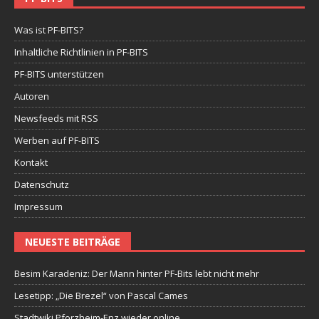
Was ist PF-BITS?
Inhaltliche Richtlinien in PF-BITS
PF-BITS unterstützen
Autoren
Newsfeeds mit RSS
Werben auf PF-BITS
Kontakt
Datenschutz
Impressum
NEUESTE BEITRÄGE
Besim Karadeniz: Der Mann hinter PF-Bits lebt nicht mehr
Lesetipp: „Die Brezel“ von Pascal Cames
Stadtwiki Pforzheim-Enz wieder online