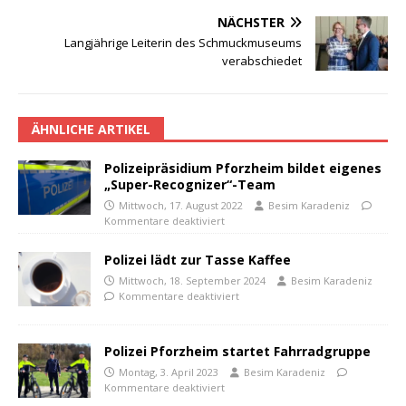
NÄCHSTER
Langjährige Leiterin des Schmuckmuseums
verabschiedet
ÄHNLICHE ARTIKEL
Polizeipräsidium Pforzheim bildet eigenes
„Super-Recognizer“-Team
Mittwoch, 17. August 2022
Besim Karadeniz
Kommentare deaktiviert
Polizei lädt zur Tasse Kaffee
Mittwoch, 18. September 2024
Besim Karadeniz
Kommentare deaktiviert
Polizei Pforzheim startet Fahrradgruppe
Montag, 3. April 2023
Besim Karadeniz
Kommentare deaktiviert