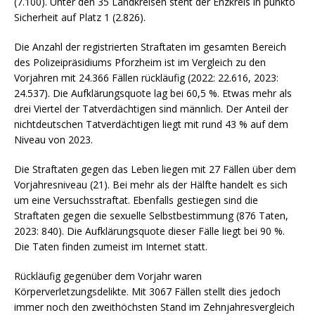
(7.100). Unter den 35 Landkreisen steht der Enzkreis in punkto
Sicherheit auf Platz 1 (2.826).
Die Anzahl der registrierten Straftaten im gesamten Bereich
des Polizeipräsidiums Pforzheim ist im Vergleich zu den
Vorjahren mit 24.366 Fällen rückläufig (2022: 22.616, 2023:
24.537). Die Aufklärungsquote lag bei 60,5 %. Etwas mehr als
drei Viertel der Tatverdächtigen sind männlich. Der Anteil der
nichtdeutschen Tatverdächtigen liegt mit rund 43 % auf dem
Niveau von 2023.
Die Straftaten gegen das Leben liegen mit 27 Fällen über dem
Vorjahresniveau (21). Bei mehr als der Hälfte handelt es sich
um eine Versuchsstraftat. Ebenfalls gestiegen sind die
Straftaten gegen die sexuelle Selbstbestimmung (876 Taten,
2023: 840). Die Aufklärungsquote dieser Fälle liegt bei 90 %.
Die Taten finden zumeist im Internet statt.
Rückläufig gegenüber dem Vorjahr waren
Körperverletzungsdelikte. Mit 3067 Fällen stellt dies jedoch
immer noch den zweithöchsten Stand im Zehnjahresvergleich