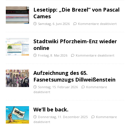
Lesetipp: „Die Brezel“ von Pascal
Cames
Samstag, 6. Juni 2026
Kommentare deaktiviert
Stadtwiki Pforzheim-Enz wieder
online
Freitag, 8. Mai 2026
Kommentare deaktiviert
Aufzeichnung des 65.
Fasnetsumzugs Dillweißenstein
Sonntag, 15. Februar 2026
Kommentare
deaktiviert
We’ll be back.
Donnerstag, 11. Dezember 2025
Kommentare
deaktiviert