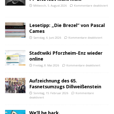
Mittwoch, 5. August 2026
Kommentare deaktiviert
Lesetipp: „Die Brezel“ von Pascal
Cames
Samstag, 6. Juni 2026
Kommentare deaktiviert
Stadtwiki Pforzheim-Enz wieder
online
Freitag, 8. Mai 2026
Kommentare deaktiviert
Aufzeichnung des 65.
Fasnetsumzugs Dillweißenstein
Sonntag, 15. Februar 2026
Kommentare
deaktiviert
We’ll be back.