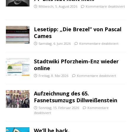
Mittwoch, 5. August 2026
Kommentare deaktiviert
Lesetipp: „Die Brezel“ von Pascal
Cames
Samstag, 6. Juni 2026
Kommentare deaktiviert
Stadtwiki Pforzheim-Enz wieder
online
Freitag, 8. Mai 2026
Kommentare deaktiviert
Aufzeichnung des 65.
Fasnetsumzugs Dillweißenstein
Sonntag, 15. Februar 2026
Kommentare
deaktiviert
We’ll be back.