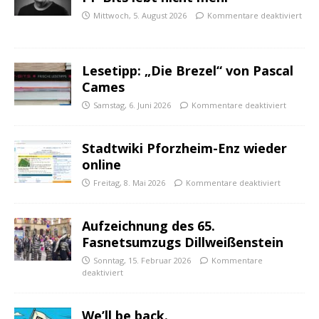
Mittwoch, 5. August 2026
Kommentare deaktiviert
Lesetipp: „Die Brezel“ von Pascal
Cames
Samstag, 6. Juni 2026
Kommentare deaktiviert
Stadtwiki Pforzheim-Enz wieder
online
Freitag, 8. Mai 2026
Kommentare deaktiviert
Aufzeichnung des 65.
Fasnetsumzugs Dillweißenstein
Sonntag, 15. Februar 2026
Kommentare
deaktiviert
We’ll be back.