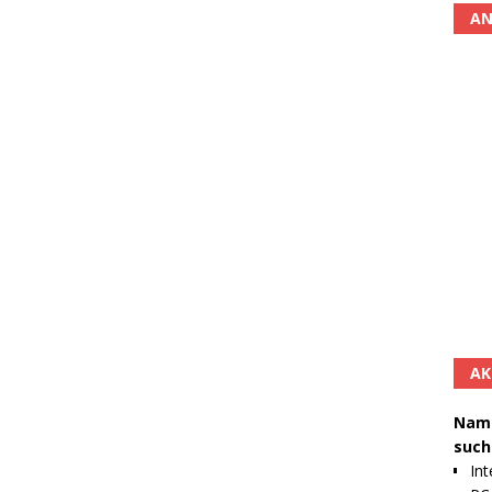
AN
AK
Namh
such
Int