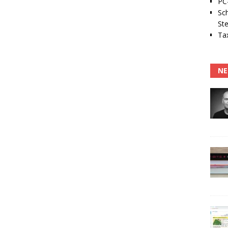
PC-
Sc
Ste
Tax
NE