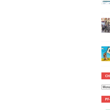
CH
PF