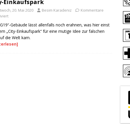
y-Einkaufspark
ttwoch, 20. Mai 2020
Besim Karadeniz
Kommentare
viert
G19“-Gebäude lässt allenfalls noch erahnen, was hier einst
em „City-Einkaufspark“ für eine mutige Idee zur falschen
auf die Welt kam.
terlesen]