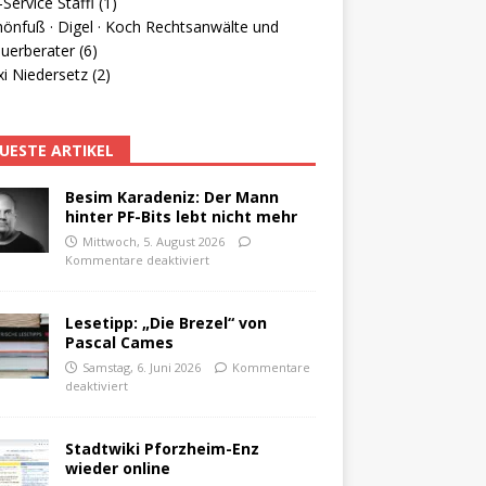
Service Staffl (1)
hönfuß · Digel · Koch Rechtsanwälte und
uerberater (6)
i Niedersetz (2)
UESTE ARTIKEL
Besim Karadeniz: Der Mann
hinter PF-Bits lebt nicht mehr
Mittwoch, 5. August 2026
Kommentare deaktiviert
Lesetipp: „Die Brezel“ von
Pascal Cames
Samstag, 6. Juni 2026
Kommentare
deaktiviert
Stadtwiki Pforzheim-Enz
wieder online