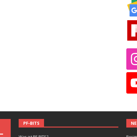
PF-BITS
NE
Was ist PF-BITS?
Besim