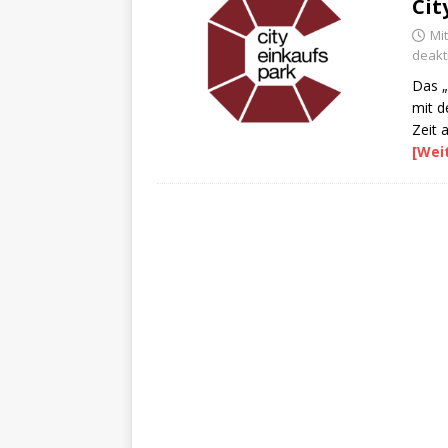
Cit
Mi
deakti
Das „
mit d
Zeit 
[Wei