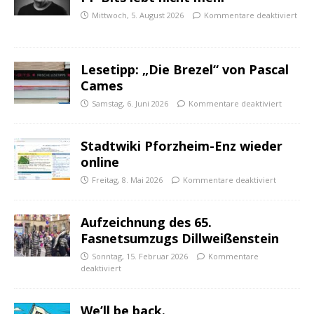
Mittwoch, 5. August 2026
Kommentare deaktiviert
Lesetipp: „Die Brezel“ von Pascal
Cames
Samstag, 6. Juni 2026
Kommentare deaktiviert
Stadtwiki Pforzheim-Enz wieder
online
Freitag, 8. Mai 2026
Kommentare deaktiviert
Aufzeichnung des 65.
Fasnetsumzugs Dillweißenstein
Sonntag, 15. Februar 2026
Kommentare
deaktiviert
We’ll be back.