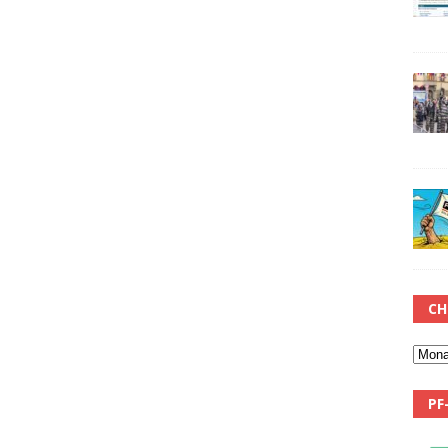
CH
PF