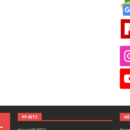
PF-BITS
NE
Was ist PF-BITS?
Besim