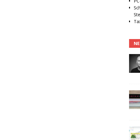
PC-
Sc
Ste
Tax
NE