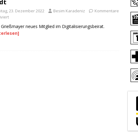
dt
eitag, 23. Dezember 2022
Besim Karadeniz
Kommentare
viert
a Grießmayer neues Mitglied im Digitalisierungsbeirat.
terlesen]