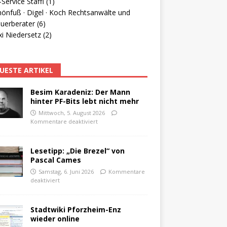
Service Staffl (1)
hönfuß · Digel · Koch Rechtsanwälte und
uerberater (6)
i Niedersetz (2)
UESTE ARTIKEL
Besim Karadeniz: Der Mann
hinter PF-Bits lebt nicht mehr
Mittwoch, 5. August 2026
Kommentare deaktiviert
Lesetipp: „Die Brezel“ von
Pascal Cames
Samstag, 6. Juni 2026
Kommentare
deaktiviert
Stadtwiki Pforzheim-Enz
wieder online