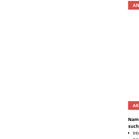
AN
AK
Namh
such
Int