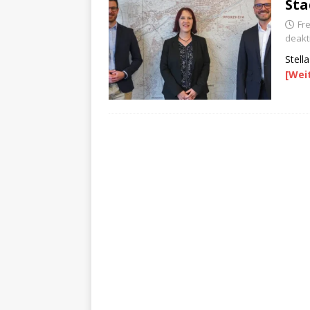
Sta
Fr
deakti
Stell
[Wei