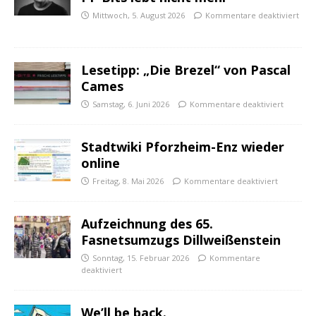
Mittwoch, 5. August 2026
Kommentare deaktiviert
Lesetipp: „Die Brezel“ von Pascal
Cames
Samstag, 6. Juni 2026
Kommentare deaktiviert
Stadtwiki Pforzheim-Enz wieder
online
Freitag, 8. Mai 2026
Kommentare deaktiviert
Aufzeichnung des 65.
Fasnetsumzugs Dillweißenstein
Sonntag, 15. Februar 2026
Kommentare
deaktiviert
We’ll be back.