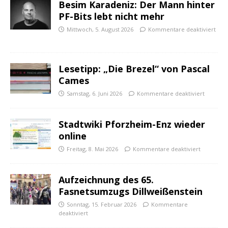
Besim Karadeniz: Der Mann hinter
PF-Bits lebt nicht mehr
Mittwoch, 5. August 2026
Kommentare deaktiviert
Lesetipp: „Die Brezel“ von Pascal
Cames
Samstag, 6. Juni 2026
Kommentare deaktiviert
Stadtwiki Pforzheim-Enz wieder
online
Freitag, 8. Mai 2026
Kommentare deaktiviert
Aufzeichnung des 65.
Fasnetsumzugs Dillweißenstein
Sonntag, 15. Februar 2026
Kommentare
deaktiviert