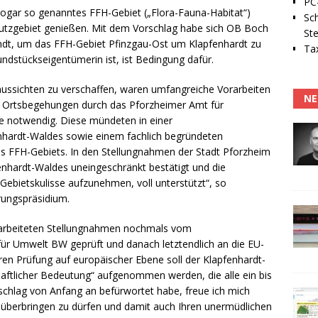
PC-
 sogar so genanntes FFH-Gebiet („Flora-Fauna-Habitat“)
Sc
utzgebiet genießen. Mit dem Vorschlag habe sich OB Boch
Ste
ndt, um das FFH-Gebiet Pfinzgau-Ost um Klapfenhardt zu
Tax
undstückseigentümerin ist, ist Bedingung dafür.
saussichten zu verschaffen, waren umfangreiche Vorarbeiten
NE
n Ortsbegehungen durch das Pforzheimer Amt für
e notwendig. Diese mündeten in einer
nhardt-Waldes sowie einem fachlich begründeten
es FFH-Gebiets. In den Stellungnahmen der Stadt Pforzheim
nhardt-Waldes uneingeschränkt bestätigt und die
Gebietskulisse aufzunehmen, voll unterstützt“, so
rungspräsidium.
rarbeiteten Stellungnahmen nochmals vom
ür Umwelt BW geprüft und danach letztendlich an die EU-
ren Prüfung auf europäischer Ebene soll der Klapfenhardt-
haftlicher Bedeutung“ aufgenommen werden, die alle ein bis
orschlag von Anfang an befürwortet habe, freue ich mich
t überbringen zu dürfen und damit auch Ihren unermüdlichen