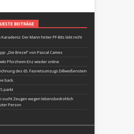
UESTE BEITRÄGE
 Karadeniz: Der Mann hinter PF-Bits lebt nicht
ipp: „Die Brezel“ von Pascal Cames
wiki Pforzheim-Enz wieder online
ichnung des 65. Fasnetsumzugs Dillweißenstein
be back.
TS parkt
ei sucht Zeugen wegen lebensbedrohlich
tzter Person