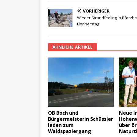
VORHERIGER
Wieder Strandfeeling in Pforzh
Donnerstag
ÄHNLICHE ARTIKEL
OB Boch und
Neue In
Bürgermeisterin Schüssler
Hohenw
laden zum
über ör
Waldspaziergang
Natur