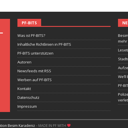
PF-BITS
NE
Was ist PF-BITS?
Besim
mehr
Inhaltliche Richtlinien in PF-BITS
Leset
PF-BITS unterstützen
Stadt
Autoren
Aufze
Newsfeeds mit RSS
We’ll 
Werben auf PF-BITS
PF-BI
Kontakt
Poliz
Datenschutz
verle
Impressum
ation Besim Karadeniz
– MADE IN PF WITH