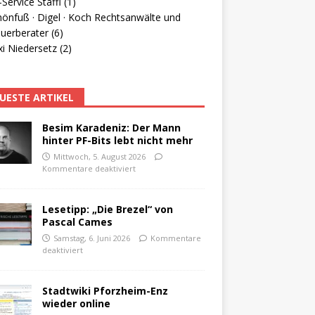
Service Staffl (1)
hönfuß · Digel · Koch Rechtsanwälte und
uerberater (6)
i Niedersetz (2)
UESTE ARTIKEL
Besim Karadeniz: Der Mann
hinter PF-Bits lebt nicht mehr
Mittwoch, 5. August 2026
Kommentare deaktiviert
Lesetipp: „Die Brezel“ von
Pascal Cames
Samstag, 6. Juni 2026
Kommentare
deaktiviert
Stadtwiki Pforzheim-Enz
wieder online