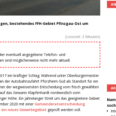
AN
lagen, bestehendes FFH-Gebiet Pfinzgau-Ost um
(Lesezeit:
3
Minuten)
 Hier eventuell angegebene Telefon- und
 sind möglicherweise nicht mehr aktuell.
2017 ein kräftiger Schlag. Während unter Oberbürgermeister
 der Autobahnzufahrt Pforzheim-Süd als Standort für ein
iner der wegweisensten Entscheidung vom frisch gewählten
AK
auf das Gewann Klapfenhardt nordwestlich vom
ger Höhe. Ein jahrelanger Streit um das geeignetere Gebiet
Namh
ember 2020 mit einer
Gemeinderatsentscheidung
such
r ein neues Gewerbegebiet
geprüft werden soll.
Int