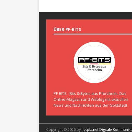
ÜBER PF-BITS
PF-BITS - Bits & Bytes aus Pforzheim. Das
Online-Magazin und Weblog mit aktuellen
News und Nachrichten aus der Goldstadt.
Copyright © 2026 by
netpla.net Digitale Kommunik