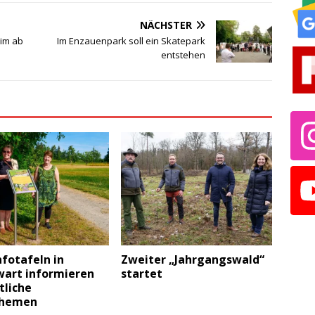
NÄCHSTER
eim ab
Im Enzauenpark soll ein Skatepark
entstehen
fotafeln in
Zweiter „Jahrgangswald“
art informieren
startet
tliche
themen