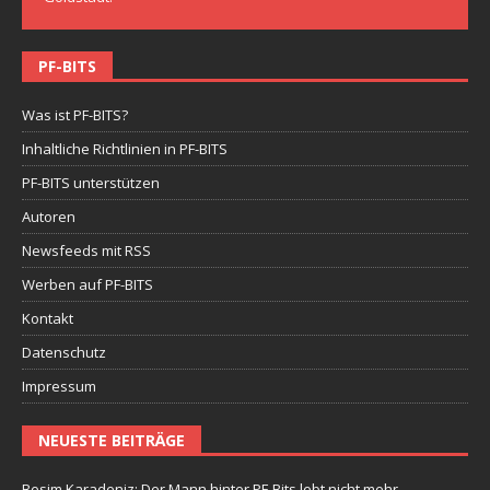
PF-BITS
Was ist PF-BITS?
Inhaltliche Richtlinien in PF-BITS
PF-BITS unterstützen
Autoren
Newsfeeds mit RSS
Werben auf PF-BITS
Kontakt
Datenschutz
Impressum
NEUESTE BEITRÄGE
Besim Karadeniz: Der Mann hinter PF-Bits lebt nicht mehr