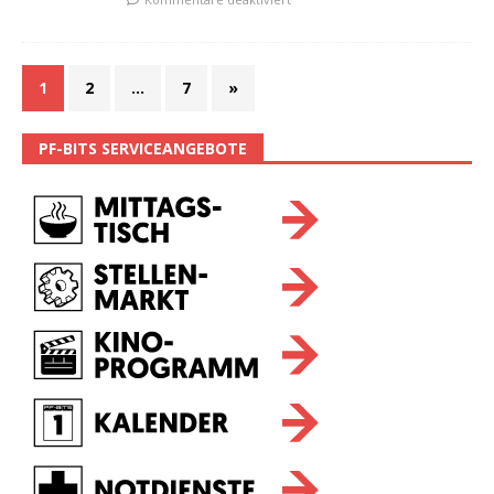
1
2
…
7
»
PF-BITS SERVICEANGEBOTE