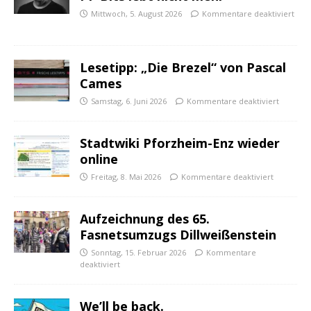
Mittwoch, 5. August 2026
Kommentare deaktiviert
Lesetipp: „Die Brezel“ von Pascal
Cames
Samstag, 6. Juni 2026
Kommentare deaktiviert
Stadtwiki Pforzheim-Enz wieder
online
Freitag, 8. Mai 2026
Kommentare deaktiviert
Aufzeichnung des 65.
Fasnetsumzugs Dillweißenstein
Sonntag, 15. Februar 2026
Kommentare
deaktiviert
We’ll be back.