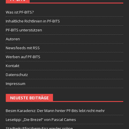
Was ist PF-BITS?
Inhaltliche Richtlinien in PF-BITS
PF-BITS unterstützen
Autoren
Newsfeeds mit RSS
Werben auf PF-BITS
Kontakt
Datenschutz
Impressum
NEUESTE BEITRÄGE
Besim Karadeniz: Der Mann hinter PF-Bits lebt nicht mehr
Lesetipp: „Die Brezel“ von Pascal Cames
Stadtwiki Pforzheim-Enz wieder online