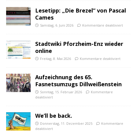
Lesetipp: „Die Brezel“ von Pascal
Cames
Samstag, 6. Juni 2026
Kommentare deaktiviert
Stadtwiki Pforzheim-Enz wieder
online
Freitag, 8. Mai 2026
Kommentare deaktiviert
Aufzeichnung des 65.
Fasnetsumzugs Dillweißenstein
Sonntag, 15. Februar 2026
Kommentare
deaktiviert
We’ll be back.
Donnerstag, 11. Dezember 2025
Kommentare
deaktiviert