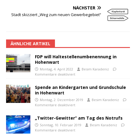
NÄCHSTER
Stadt skizziert „Weg zum neuen Gewerbegebiet“
ÄHNLICHE ARTIKEL
FDP will Haltestellenumbenennung in
Hohenwart
Montag, 4. April 2022
Besim Karadeniz
Kommentare deaktiviert
Spende an Kindergarten und Grundschule
in Hohenwart
Montag, 2. Dezember 2019
Besim Karadeniz
Kommentare deaktiviert
„Twitter-Gewitter“ am Tag des Notrufs
Sonntag, 10. Februar 2019
Besim Karadeniz
Kommentare deaktiviert