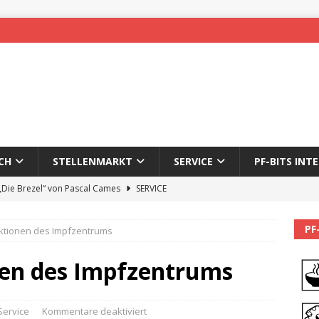
CH
STELLENMARKT
SERVICE
PF-BITS INT
 „Die Brezel“ von Pascal Cames
SERVICE
forzheim-Enz wieder online
STADTLEBEN
PF
ktionen des Impfzentrums
eichnung des 65. Fasnetsumzugs Dillweißenstein
nen des Impfzentrums
]
We’ll be back.
PF-BITS INTERN
Karadeniz: Der Mann hinter PF-Bits lebt nicht mehr
ALLGEMEIN
Service
Kommentare deaktiviert