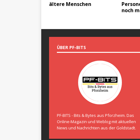
ältere Menschen
Person
noch m
ÜBER PF-BITS
PF-BITS - Bits & Bytes aus Pforzheim. Das
Online-Magazin und Weblog mit aktuellen
News und Nachrichten aus der Goldstadt.