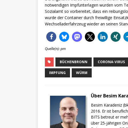
notwendigen Impfunterlagen wurden vom T
Sozialamt so vorbereitet, dass ein reibungsl
wurde der Container durch freiwillige Einsatz
Wechselladerfahrzeug wieder an seinen Stan
Quelle(n): pm
BÜCHENBRONN
CORONA-VIRUS
IMPFUNG
WÜRM
Über Besim Kar
Besim Karadeniz (bk
2016. Er ist berufli
BITS betreut er meh
über 25-jährigen On