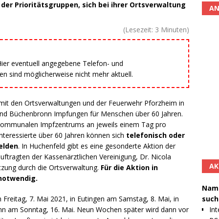
r Prioritätsgruppen, sich bei ihrer Ortsverwaltung
AN
(Lesezeit:
3
Minuten)
 Hier eventuell angegebene Telefon- und
 sind möglicherweise nicht mehr aktuell.
mit den Ortsverwaltungen und der Feuerwehr Pforzheim in
und Büchenbronn Impfungen für Menschen über 60 Jahren.
kommunalen Impfzentrums an jeweils einem Tag pro
Interessierte über 60 Jahren können sich
telefonisch oder
elden
. In Huchenfeld gibt es eine gesonderte Aktion der
tragten der Kassenärztlichen Vereinigung, Dr. Nicola
AK
ützung durch die Ortsverwaltung.
Für die Aktion in
notwendig.
Namh
such
Freitag, 7. Mai 2021, in Eutingen am Samstag, 8. Mai, in
Int
n am Sonntag, 16. Mai. Neun Wochen später wird dann vor