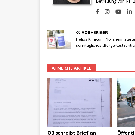
Betreuung von PF-BI
VORHERIGER
Helios Klinikum Pforzheim starte
sonntägliches „Bürgertestzentr
ÄHNLICHE ARTIKEL
OB schreibt Brief an
Öffentl