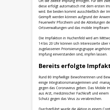
Ort die zweite Impfung erfolgen. Für den zw
diese erfolgt automatisch mit dem ersten I
wird. Bei beiden kommt ausschließlich der I
Geimpft werden können aufgrund der Anwen
Feuerwehr Pforzheim und die Abteilungen der
Ortsverwaltungen und das mobile Impfteam i
Die Impfaktion in Huchenfeld wird am Mittwo
14 bis 20 Uhr können sich Interessierte über
zugelassenen Priorisierungsgruppe angehören
Impfung einverstanden sind, impfen lassen.
Bereits erfolgte Impfak
Rund 80 Impfwillige Bewohnerinnen und Bew
einige Integrationsmanagerinnen und -manage
gegen das Coronavirus geben. Das Mobile I
aus Arzt, medizinischer Fachkraft und einem
Schutz gegen das Virus zu verabreichen.
Durchgeführt wurde die Aktion in einem Conta