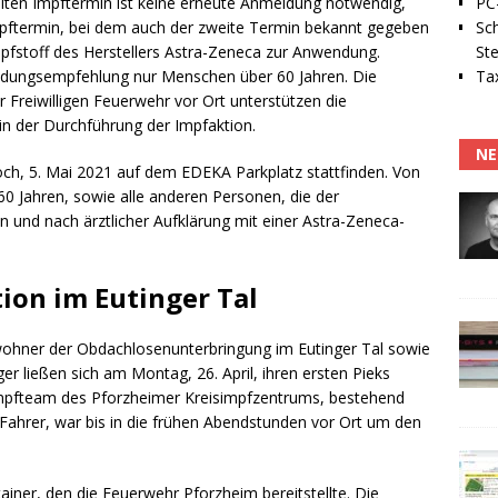
PC-
eiten Impftermin ist keine erneute Anmeldung notwendig,
Sc
mpftermin, bei dem auch der zweite Termin bekannt gegeben
Ste
mpfstoff des Herstellers Astra-Zeneca zur Anwendung.
Tax
dungsempfehlung nur Menschen über 60 Jahren. Die
 Freiwilligen Feuerwehr vor Ort unterstützen die
n der Durchführung der Impfaktion.
NE
ch, 5. Mai 2021 auf dem EDEKA Parkplatz stattfinden. Von
 60 Jahren, sowie alle anderen Personen, die der
 und nach ärztlicher Aufklärung mit einer Astra-Zeneca-
tion im Eutinger Tal
ohner der Obdachlosenunterbringung im Eutinger Tal sowie
r ließen sich am Montag, 26. April, ihren ersten Pieks
mpfteam des Pforzheimer Kreisimpfzentrums, bestehend
 Fahrer, war bis in die frühen Abendstunden vor Ort um den
iner, den die Feuerwehr Pforzheim bereitstellte. Die