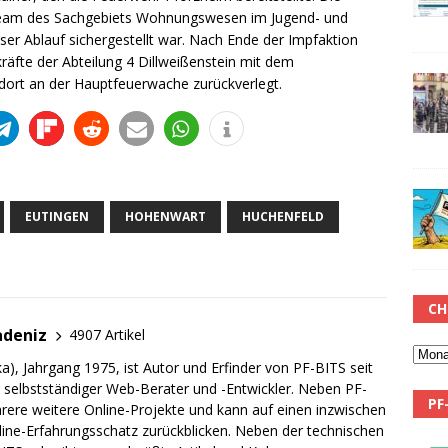
eam des Sachgebiets Wohnungswesen im Jugend- und
oser Ablauf sichergestellt war. Nach Ende der Impfaktion
kräfte der Abteilung 4 Dillweißenstein mit dem
dort an der Hauptfeuerwache zurückverlegt.
EUTINGEN
HOHENWART
HUCHENFELD
CH
adeniz
4907 Artikel
a), Jahrgang 1975, ist Autor und Erfinder von PF-BITS seit
ch selbstständiger Web-Berater und -Entwickler. Neben PF-
PF
rere weitere Online-Projekte und kann auf einen inzwischen
line-Erfahrungsschatz zurückblicken. Neben der technischen