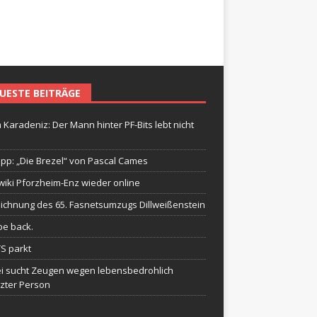
UESTE BEITRÄGE
 Karadeniz: Der Mann hinter PF-Bits lebt nicht
ipp: „Die Brezel“ von Pascal Cames
wiki Pforzheim-Enz wieder online
ichnung des 65. Fasnetsumzugs Dillweißenstein
be back.
TS parkt
ei sucht Zeugen wegen lebensbedrohlich
tzter Person