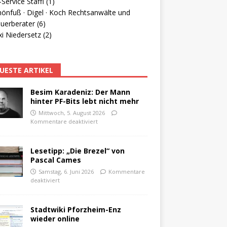
Service Staffl (1)
hönfuß · Digel · Koch Rechtsanwälte und
uerberater (6)
i Niedersetz (2)
UESTE ARTIKEL
Besim Karadeniz: Der Mann
hinter PF-Bits lebt nicht mehr
Mittwoch, 5. August 2026
Kommentare deaktiviert
Lesetipp: „Die Brezel“ von
Pascal Cames
Samstag, 6. Juni 2026
Kommentare
deaktiviert
Stadtwiki Pforzheim-Enz
wieder online