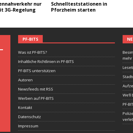
ennahverkehr nur
Schnellteststationen in
it 3G-Regelung
Pforzheim starten
PF-BITS
NE
Was ist PF-BITS?
Besim
mehr
Inhaltliche Richtlinien in PF-BITS
Leset
PF-BITS unterstützen
Stadt
Autoren
Aufze
Newsfeeds mit RSS
We’ll 
Werben auf PF-BITS
PF-BI
Kontakt
Poliz
Datenschutz
verle
Impressum