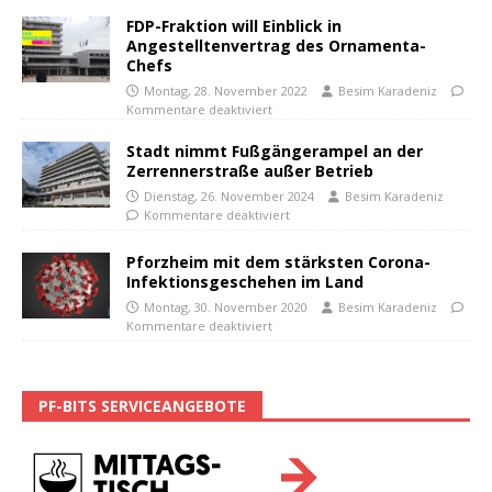
FDP-Fraktion will Einblick in
Angestelltenvertrag des Ornamenta-
Chefs
Montag, 28. November 2022
Besim Karadeniz
Kommentare deaktiviert
Stadt nimmt Fußgängerampel an der
Zerrennerstraße außer Betrieb
Dienstag, 26. November 2024
Besim Karadeniz
Kommentare deaktiviert
Pforzheim mit dem stärksten Corona-
Infektionsgeschehen im Land
Montag, 30. November 2020
Besim Karadeniz
Kommentare deaktiviert
PF-BITS SERVICEANGEBOTE