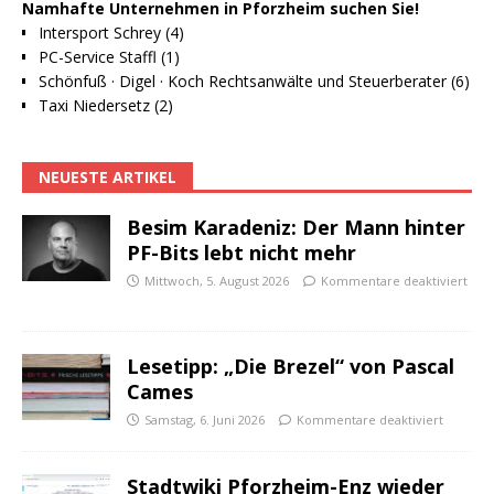
Namhafte Unternehmen in Pforzheim suchen Sie!
Intersport Schrey (4)
PC-Service Staffl (1)
Schönfuß · Digel · Koch Rechtsanwälte und Steuerberater (6)
Taxi Niedersetz (2)
NEUESTE ARTIKEL
Besim Karadeniz: Der Mann hinter
PF-Bits lebt nicht mehr
Mittwoch, 5. August 2026
Kommentare deaktiviert
Lesetipp: „Die Brezel“ von Pascal
Cames
Samstag, 6. Juni 2026
Kommentare deaktiviert
Stadtwiki Pforzheim-Enz wieder