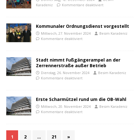
Karadeniz
Kommentare deaktiviert
Kommunaler Ordnungsdienst vorgestellt
Mittwoch, 27. November 2024
Besim Karadeniz
Kommentare deaktiviert
Stadt nimmt Fußgängerampel an der
Zerrennerstraße außer Betrieb
Dienstag, 26. November 2024
Besim Karadeniz
Kommentare deaktiviert
Erste Scharmützel rund um die OB-Wahl
Mittwoch, 20. November 2024
Besim Karadeniz
Kommentare deaktiviert
1
2
…
21
»