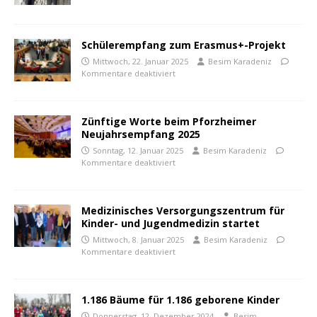
Schülerempfang zum Erasmus+-Projekt
Mittwoch, 22. Januar 2025
Besim Karadeniz
Kommentare deaktiviert
Zünftige Worte beim Pforzheimer
Neujahrsempfang 2025
Sonntag, 12. Januar 2025
Besim Karadeniz
Kommentare deaktiviert
Medizinisches Versorgungszentrum für
Kinder- und Jugendmedizin startet
Mittwoch, 8. Januar 2025
Besim Karadeniz
Kommentare deaktiviert
1.186 Bäume für 1.186 geborene Kinder
Donnerstag, 12. Dezember 2024
Besim