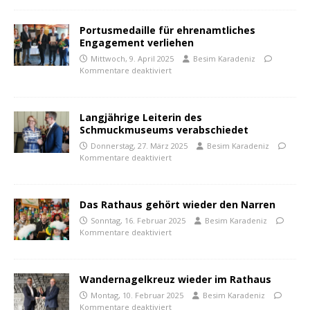
Portusmedaille für ehrenamtliches
Engagement verliehen
Mittwoch, 9. April 2025
Besim Karadeniz
Kommentare deaktiviert
Langjährige Leiterin des
Schmuckmuseums verabschiedet
Donnerstag, 27. März 2025
Besim Karadeniz
Kommentare deaktiviert
Das Rathaus gehört wieder den Narren
Sonntag, 16. Februar 2025
Besim Karadeniz
Kommentare deaktiviert
Wandernagelkreuz wieder im Rathaus
Montag, 10. Februar 2025
Besim Karadeniz
Kommentare deaktiviert