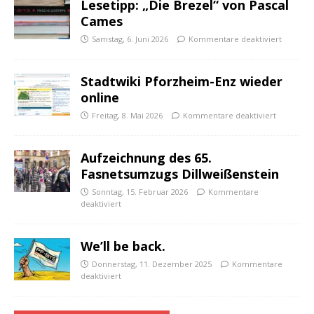
Lesetipp: „Die Brezel“ von Pascal
Cames
Samstag, 6. Juni 2026
Kommentare deaktiviert
Stadtwiki Pforzheim-Enz wieder
online
Freitag, 8. Mai 2026
Kommentare deaktiviert
Aufzeichnung des 65.
Fasnetsumzugs Dillweißenstein
Sonntag, 15. Februar 2026
Kommentare
deaktiviert
We’ll be back.
Donnerstag, 11. Dezember 2025
Kommentare
deaktiviert